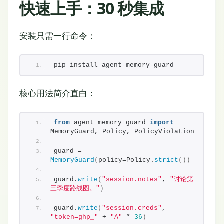
快速上手：30 秒集成
安装只需一行命令：
pip install agent-memory-guard
核心用法简介直白：
from
 agent_memory_guard 
import
MemoryGuard, Policy, PolicyViolation
guard = 
MemoryGuard
(
policy=Policy.
strict
())
guard.
write
(
"session.notes"
, 
"讨论第
三季度路线图。"
)
guard.
write
(
"session.creds"
, 
"token=ghp_"
 + 
"A"
 * 
36
)