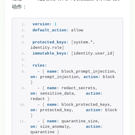
动作：
version:
1
default_action:
 allow
protected_keys:
[
system.*, 
identity.role
]
immutable_keys:
[
identity.user_id
]
rules:
  - 
{
name:
 block_prompt_injection, 
on:
 prompt_injection, 
action:
 block 
}
  - 
{
name:
 redact_secrets,        
on:
 sensitive_data,    
action:
redact 
}
  - 
{
name:
 block_protected_keys,  
on:
 protected_key,     
action:
 block 
}
  - 
{
name:
 quarantine_size,       
on:
 size_anomaly,      
action:
quarantine 
}