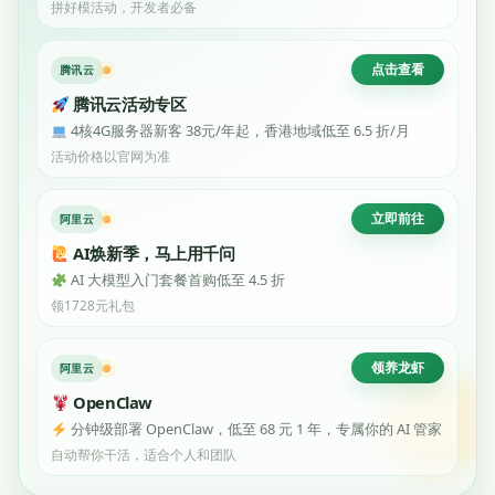
拼好模活动，开发者必备
点击查看
腾讯云
腾讯云活动专区
4核4G服务器新客 38元/年起，香港地域低至 6.5 折/月
活动价格以官网为准
立即前往
阿里云
AI焕新季，马上用千问
AI 大模型入门套餐首购低至 4.5 折
领1728元礼包
领养龙虾
阿里云
OpenClaw
分钟级部署 OpenClaw，低至 68 元 1 年，专属你的 AI 管家
自动帮你干活，适合个人和团队