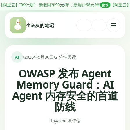
跳
计划”，新老同享99元/年，新用户68元/年
【阿里云】分钟级部署Ope
推荐
转
到
小灰灰的笔记
内
打
容
开
菜
单
AI
2026年5月30日
2 分钟阅读
OWASP 发布 Agent
Memory Guard：AI
Agent 内存安全的首道
防线
tinyash
0 条评论