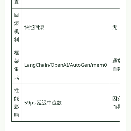
置
回
滚
快照回滚
无
机
制
框
架
通常需
LangChain/OpenAI/AutoGen/mem0
集
自建
成
性
能
因实现
59µs 延迟中位数
影
而异
响