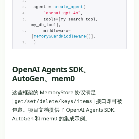
agent = 
create_agent
(
"openai:gpt-4o"
,
    tools=
[
my_search_tool, 
my_db_tool
]
,
    middleware=
[
MemoryGuardMiddleware
()]
,
)
OpenAI Agents SDK、
AutoGen、mem0
这些框架的 MemoryStore 协议满足
接口即可被
get/set/delete/keys/items
包裹。项目文档提供了 OpenAI Agents SDK、
AutoGen 和 mem0 的集成示例。