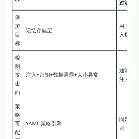
过滤器
保
护
用户输
记忆存储层
目
入层
标
检
测
通常仅
攻
注入+密钥+数据泄露+大小异常
注入
击
面
策
略
固定规
可
YAML 策略引擎
则
配