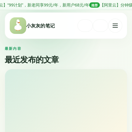
跳
9计划”，新老同享99元/年，新用户68元/年
【阿里云】分钟级部署Ope
推荐
转
到
小灰灰的笔记
内
打
容
开
菜
最新内容
单
最近发布的文章