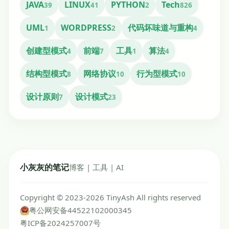
JAVA
LINUX
PYTHON
Tech
39
41
2
826
UML
WORDPRESS
代码坏味道与重构
1
2
4
创建型模式
前端
工具
算法
4
7
1
4
结构型模式
网络协议
行为型模式
8
10
10
设计原则
设计模式
7
23
小灰灰的笔记
博客 | 工具 | AI
Copyright © 2023-2026 TinyAsh All rights reserved
粤公网安备44522102000345
粤ICP备2024257007号