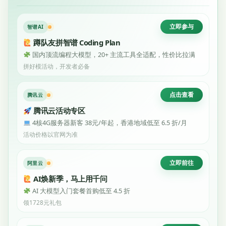
立即参与
智谱AI
蹲队友拼智谱 Coding Plan
国内顶流编程大模型，20+ 主流工具全适配，性价比拉满
拼好模活动，开发者必备
点击查看
腾讯云
腾讯云活动专区
4核4G服务器新客 38元/年起，香港地域低至 6.5 折/月
活动价格以官网为准
立即前往
阿里云
AI焕新季，马上用千问
AI 大模型入门套餐首购低至 4.5 折
领1728元礼包