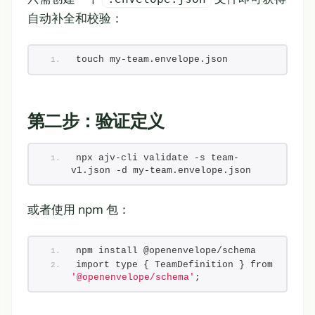
自动补全和校验：
touch my-team.envelope.json
第二步：验证定义
npx ajv-cli validate -s team-
v1.json -d my-team.envelope.json
或者使用 npm 包：
npm install @openenvelope/schema
import type { TeamDefinition } from 
'@openenvelope/schema'
;