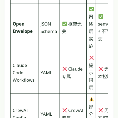
网
Open
JSON
框架无
络
semver
Envelope
Schema
关
层
+ 不可
实
变
施
Claude
提
Claude
无版
Code
YAML
示
专属
本控制
Workflows
词
层
部
CrewAI
CrewAI
无版
YAML
分
Config
专属
本控制