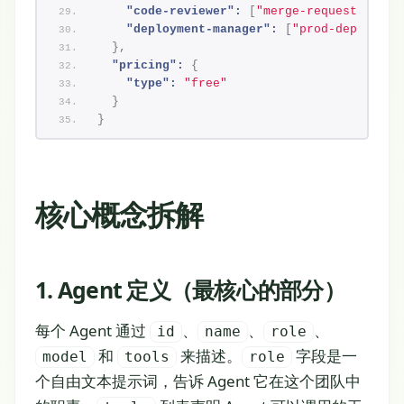
"code-reviewer":
[
"merge-request"
]
,
"deployment-manager":
[
"prod-deploy"
]
}
,
"pricing":
{
"type":
"free"
}
}
核心概念拆解
1. Agent 定义（最核心的部分）
每个 Agent 通过
、
、
、
id
name
role
和
来描述。
字段是一
model
tools
role
个自由文本提示词，告诉 Agent 它在这个团队中