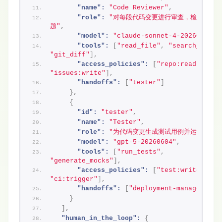
"name":
"Code Reviewer"
,
"role":
"对每段代码变更进行审查，检查潜在
题"
,
"model":
"claude-sonnet-4-20260604"
,
"tools":
[
"read_file"
,
"search_files
"git_diff"
]
,
"access_policies":
[
"repo:read"
,
"issues:write"
]
,
"handoffs":
[
"tester"
]
}
,
{
"id":
"tester"
,
"name":
"Tester"
,
"role":
"为代码变更生成测试用例并运行"
,
"model":
"gpt-5-20260604"
,
"tools":
[
"run_tests"
,
"generate_mocks"
]
,
"access_policies":
[
"test:write"
,
"ci:trigger"
]
,
"handoffs":
[
"deployment-manager"
]
}
]
,
"human_in_the_loop":
{