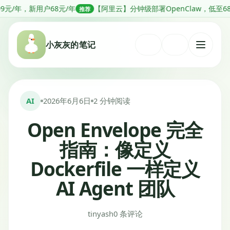
跳
户68元/年
【阿里云】分钟级部署OpenClaw，低至68元1年
推荐
推荐
转
到
小灰灰的笔记
内
打
容
开
菜
单
AI
2026年6月6日
2 分钟阅读
Open Envelope 完全
指南：像定义
Dockerfile 一样定义
AI Agent 团队
tinyash
0 条评论