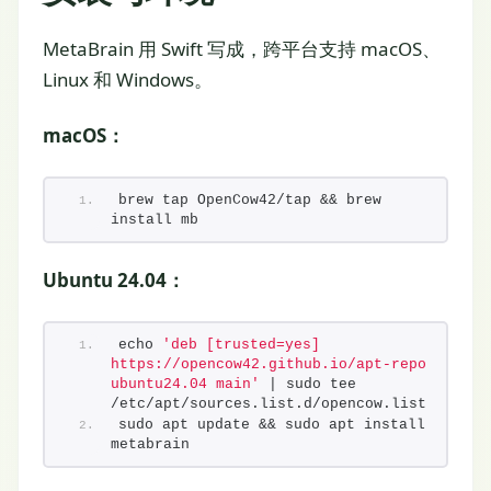
MetaBrain 用 Swift 写成，跨平台支持 macOS、
Linux 和 Windows。
macOS：
brew tap OpenCow42/tap && brew 
install mb
Ubuntu 24.04：
echo 
'deb [trusted=yes] 
https://opencow42.github.io/apt-repo 
ubuntu24.04 main'
 | sudo tee 
/etc/apt/sources.list.d/opencow.list
sudo apt update && sudo apt install 
metabrain