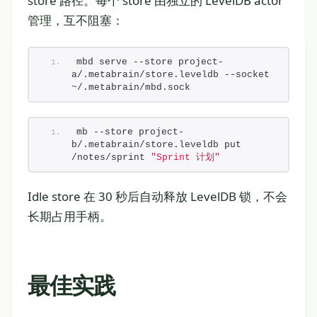
store 路径。每个 store 由独立的 LevelDB actor
管理，互不阻塞：
mbd serve --store project-
a/.metabrain/store.leveldb --socket 
~/.metabrain/mbd.sock
mb --store project-
b/.metabrain/store.leveldb put 
/notes/sprint 
"Sprint 计划"
Idle store 在 30 秒后自动释放 LevelDB 锁，不会
长期占用手柄。
最佳实践