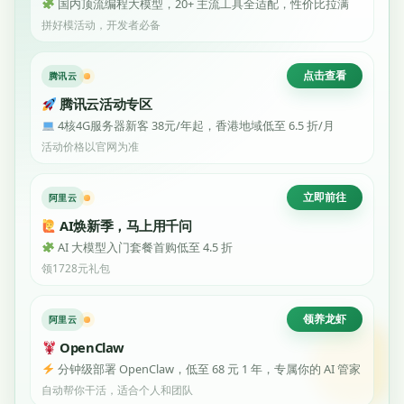
国内顶流编程大模型，20+ 主流工具全适配，性价比拉满
拼好模活动，开发者必备
点击查看
腾讯云
腾讯云活动专区
4核4G服务器新客 38元/年起，香港地域低至 6.5 折/月
活动价格以官网为准
立即前往
阿里云
AI焕新季，马上用千问
AI 大模型入门套餐首购低至 4.5 折
领1728元礼包
领养龙虾
阿里云
OpenClaw
分钟级部署 OpenClaw，低至 68 元 1 年，专属你的 AI 管家
自动帮你干活，适合个人和团队