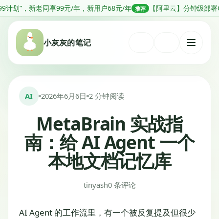
跳
同享99元/年，新用户68元/年
【阿里云】分钟级部署OpenClaw，低
推荐
转
到
小灰灰的笔记
内
打
容
开
菜
单
AI
2026年6月6日
2 分钟阅读
MetaBrain 实战指
南：给 AI Agent 一个
本地文档记忆库
tinyash
0 条评论
AI Agent 的工作流里，有一个被反复提及但很少