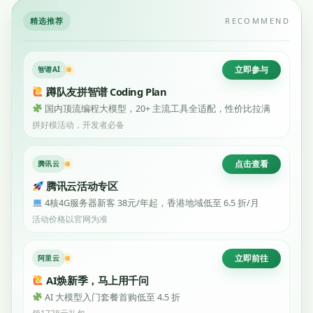
精选推荐
RECOMMEND
立即参与
智谱AI
蹲队友拼智谱 Coding Plan
国内顶流编程大模型，20+ 主流工具全适配，性价比拉满
拼好模活动，开发者必备
点击查看
腾讯云
腾讯云活动专区
4核4G服务器新客 38元/年起，香港地域低至 6.5 折/月
活动价格以官网为准
立即前往
阿里云
AI焕新季，马上用千问
AI 大模型入门套餐首购低至 4.5 折
领1728元礼包