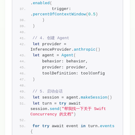
.
enabled
(
        trigger: 
.
percentOfContextWindow
(
0.5
)
)
)
// 4. 创建 Agent
let
 provider = 
InferenceProvider.
anthropic
()
let
 agent = 
Agent
(
    behavior: behavior,
    provider: provider,
    toolDefinition: toolConfig
)
// 5. 启动会话
let
 session = agent.
makeSession
()
let
 turn = 
try
 await 
session.
send
(
"帮我找一下关于 Swift 
Concurrency 的文档"
)
for
try
 await event 
in
 turn.
events
{