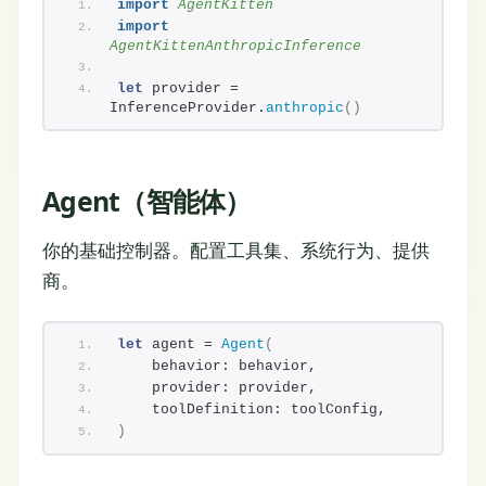
import 
AgentKitten
import 
AgentKittenAnthropicInference
let
 provider = 
InferenceProvider.
anthropic
()
Agent（智能体）
你的基础控制器。配置工具集、系统行为、提供
商。
let
 agent = 
Agent
(
    behavior: behavior,
    provider: provider,
    toolDefinition: toolConfig,
)