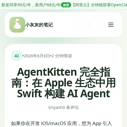
跳
，新用户68元/年
【阿里云】分钟级部署OpenClaw，低至68元1年
推荐
转
到
小灰灰的笔记
内
打
容
开
菜
单
AI
2026年6月6日
2 分钟阅读
AgentKitten 完全指
南：在 Apple 生态中用
Swift 构建 AI Agent
tinyash
0 条评论
如果你在开发 iOS/macOS 应用，想为 App 引入