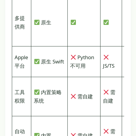
单
多提
原生
提
供商
供
商
Apple
Python
原生 Swift
原
平台
不可用
JS/TS
生
工具
内置策略
需
需
需自建
权限
系统
自建
自
建
自动
需
需
内置
需自建