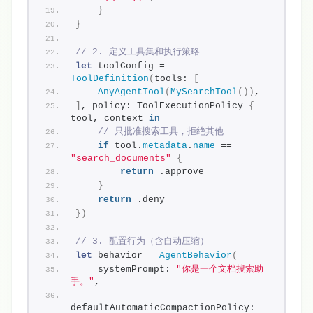
}
}
// 2. 定义工具集和执行策略
let
 toolConfig = 
ToolDefinition
(
tools: 
[
AnyAgentTool
(
MySearchTool
())
,
]
, policy: ToolExecutionPolicy 
{
tool, context 
in
// 只批准搜索工具，拒绝其他
if
 tool.
metadata
.
name
 == 
"search_documents"
{
return
 .approve
}
return
 .deny
})
// 3. 配置行为（含自动压缩）
let
 behavior = 
AgentBehavior
(
    systemPrompt: 
"你是一个文档搜索助
手。"
,
defaultAutomaticCompactionPolicy: 