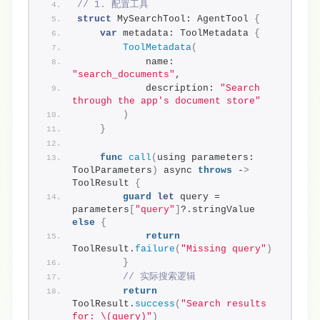
// 1. 配置工具
struct
 MySearchTool: AgentTool 
{
var
 metadata: ToolMetadata 
{
ToolMetadata
(
            name: 
"search_documents"
,
            description: 
"Search 
through the app's document store"
)
}
func
call
(
using parameters: 
ToolParameters
)
 async 
throws
 -
>
ToolResult 
{
guard
let
 query = 
parameters
[
"query"
]
?.stringValue 
else
{
return
ToolResult.
failure
(
"Missing query"
)
}
// 实际搜索逻辑
return
ToolResult.
success
(
"Search results 
for: \(query)"
)