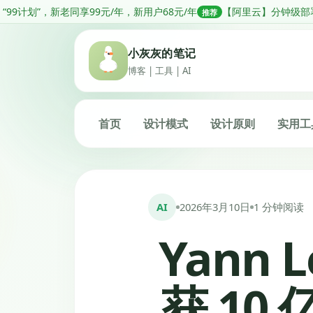
跳
同享99元/年，新用户68元/年
【阿里云】分钟级部署OpenClaw，低
推荐
转
到
小灰灰的笔记
内
博客 | 工具 | AI
容
首页
设计模式
设计原则
实用工
AI
2026年3月10日
1 分钟阅读
Yann 
获 1