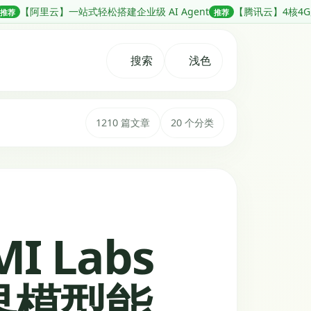
站式轻松搭建企业级 AI Agent
【腾讯云】4核4G服务器新客 38元
推荐
搜索
浅色
1210 篇文章
20 个分类
I Labs
界模型能