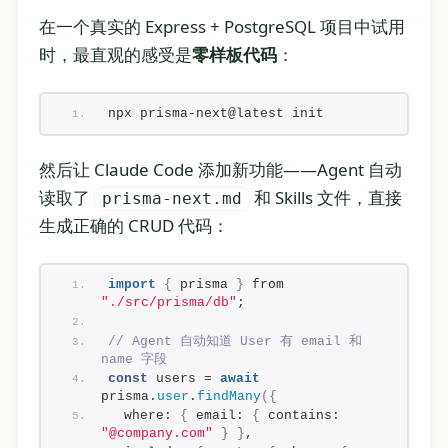
在一个真实的 Express + PostgreSQL 项目中试用
时，最直观的感受是
零样板代码
：
npx prisma-next@latest init
然后让 Claude Code 添加新功能——Agent 自动
读取了
和 Skills 文件，直接
prisma-next.md
生成正确的 CRUD 代码：
import
{
 prisma 
}
 from 
"./src/prisma/db"
;
// Agent 自动知道 User 有 email 和 
name 字段
const
 users = 
await
prisma.
user
.
findMany
(
{
  where: 
{
 email: 
{
 contains: 
"@company.com"
}
}
,