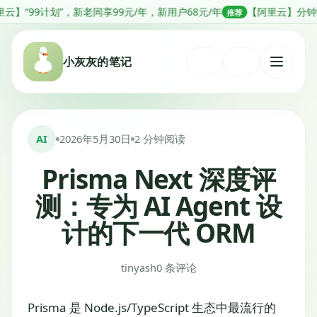
跳
划”，新老同享99元/年，新用户68元/年
【阿里云】分钟级部署Open
推荐
转
到
小灰灰的笔记
内
打
容
开
菜
单
AI
2026年5月30日
2 分钟阅读
Prisma Next 深度评
测：专为 AI Agent 设
计的下一代 ORM
tinyash
0 条评论
Prisma 是 Node.js/TypeScript 生态中最流行的