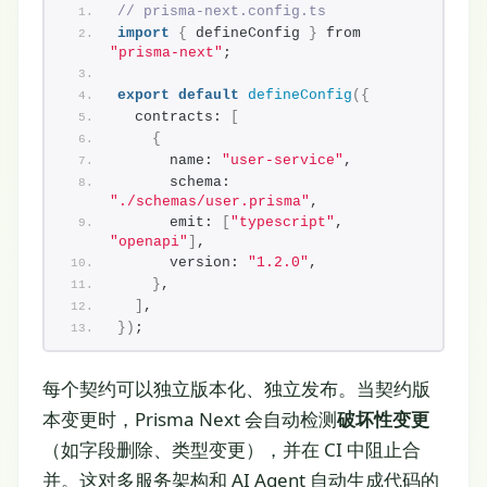
// prisma-next.config.ts
import
{
 defineConfig 
}
 from 
"prisma-next"
;
export
default
defineConfig
(
{
  contracts: 
[
{
      name: 
"user-service"
,
      schema: 
"./schemas/user.prisma"
,
      emit: 
[
"typescript"
, 
"openapi"
]
,
      version: 
"1.2.0"
,
}
,
]
,
}
)
;
每个契约可以独立版本化、独立发布。当契约版
本变更时，Prisma Next 会自动检测
破坏性变更
（如字段删除、类型变更），并在 CI 中阻止合
并。这对多服务架构和 AI Agent 自动生成代码的