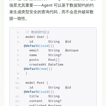
场景尤其重要——Agent 可以基于数据契约的约
束生成类型安全的查询代码，而不会意外破坏数
据一致性。
// 数据契约定义
model User 
{
  id        String   @id 
@
default
(
cuid
(
)
)
  email     String   @unique
  name      String?
  posts     Post
[
]
  createdAt DateTime 
@
default
(
now
(
)
)
}
model Post 
{
  id        String   @id 
@
default
(
cuid
(
)
)
  title     String
  content   String?
  published Boolean  