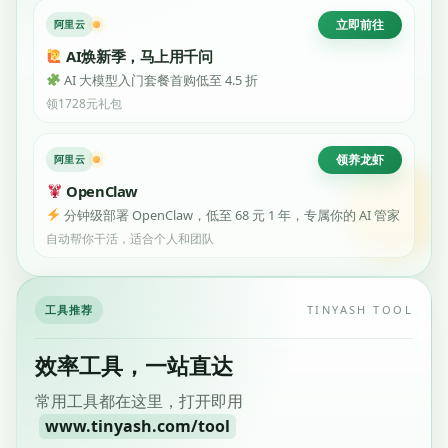
立即前往
阿里云
AI焕新季，马上用千问
AI 大模型入门套餐首购低至 4.5 折
领1728元礼包
领养龙虾
阿里云
OpenClaw
分钟级部署 OpenClaw，低至 68 元 1 年，专属你的 AI 管家
自动帮你干活，适合个人和团队
工具推荐
TINYASH TOOL
效率工具，一站直达
常用工具都在这里，打开即用
www.tinyash.com/tool