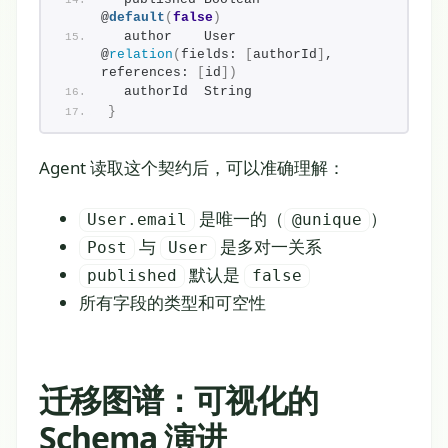
@
default
(
false
)
  author    User     
@
relation
(
fields: 
[
authorId
]
, 
references: 
[
id
]
)
  authorId  String
}
Agent 读取这个契约后，可以准确理解：
是唯一的（
）
User.email
@unique
与
是多对一关系
Post
User
默认是
published
false
所有字段的类型和可空性
迁移图谱：可视化的
Schema 演进