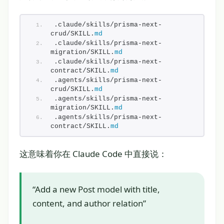
.claude/skills/prisma-next-
crud/SKILL.
md
.claude/skills/prisma-next-
migration/SKILL.
md
.claude/skills/prisma-next-
contract/SKILL.
md
.agents/skills/prisma-next-
crud/SKILL.
md
.agents/skills/prisma-next-
migration/SKILL.
md
.agents/skills/prisma-next-
contract/SKILL.
md
这意味着你在 Claude Code 中直接说：
“Add a new Post model with title,
content, and author relation”