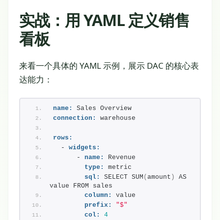
实战：用 YAML 定义销售
看板
来看一个具体的 YAML 示例，展示 DAC 的核心表
达能力：
name:
 Sales Overview
connection:
 warehouse
rows:
  - 
widgets:
      - 
name:
 Revenue
type:
 metric
sql:
 SELECT SUM
(
amount
)
 AS 
value FROM sales
column:
 value
prefix:
"$"
col:
4