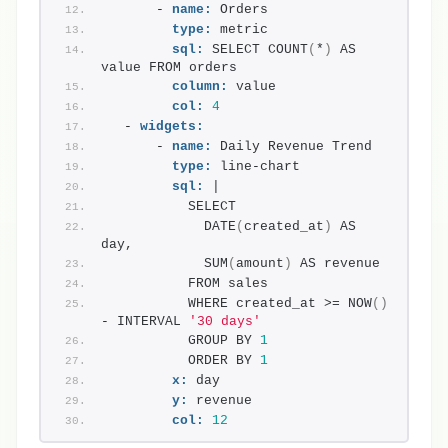
      - 
name:
 Orders
type:
 metric
sql:
 SELECT COUNT
(
*
)
 AS 
value FROM orders
column:
 value
col:
4
  - 
widgets:
      - 
name:
 Daily Revenue Trend
type:
 line-chart
sql:
 |
          SELECT
            DATE
(
created_at
)
 AS 
day,
            SUM
(
amount
)
 AS revenue
          FROM sales
          WHERE created_at >= NOW
(
)
- INTERVAL 
'30 days'
          GROUP BY 
1
          ORDER BY 
1
x:
 day
y:
 revenue
col:
12