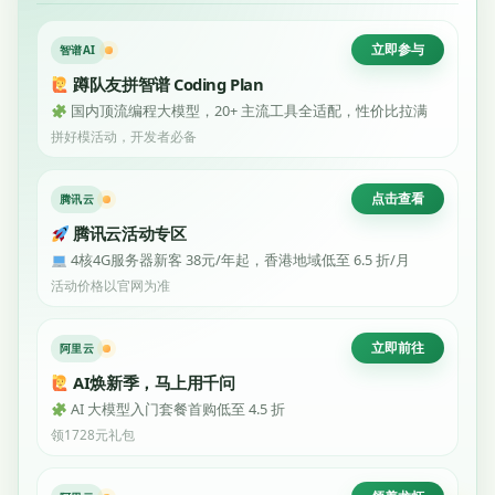
立即参与
智谱AI
蹲队友拼智谱 Coding Plan
国内顶流编程大模型，20+ 主流工具全适配，性价比拉满
拼好模活动，开发者必备
点击查看
腾讯云
腾讯云活动专区
4核4G服务器新客 38元/年起，香港地域低至 6.5 折/月
活动价格以官网为准
立即前往
阿里云
AI焕新季，马上用千问
AI 大模型入门套餐首购低至 4.5 折
领1728元礼包