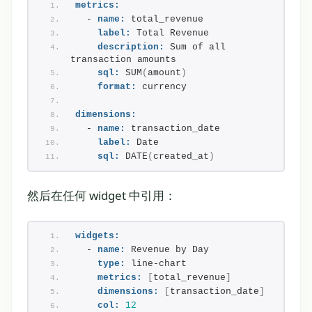
metrics:
  - 
name:
 total_revenue
label:
 Total Revenue
description:
 Sum of all 
transaction amounts
sql:
 SUM
(
amount
)
format:
 currency
dimensions:
  - 
name:
 transaction_date
label:
 Date
sql:
 DATE
(
created_at
)
然后在任何 widget 中引用：
widgets:
  - 
name:
 Revenue by Day
type:
 line-chart
metrics:
[
total_revenue
]
dimensions:
[
transaction_date
]
col:
12