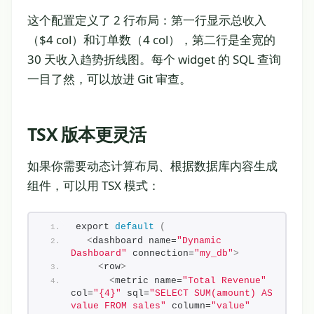
这个配置定义了 2 行布局：第一行显示总收入
（$4 col）和订单数（4 col），第二行是全宽的
30 天收入趋势折线图。每个 widget 的 SQL 查询
一目了然，可以放进 Git 审查。
TSX 版本更灵活
如果你需要动态计算布局、根据数据库内容生成
组件，可以用 TSX 模式：
export 
default
(
<
dashboard name=
"Dynamic 
Dashboard"
 connection=
"my_db"
>
<
row
>
<
metric name=
"Total Revenue"
col=
"{4}"
 sql=
"SELECT SUM(amount) AS 
value FROM sales"
 column=
"value"