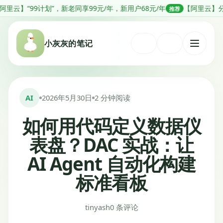
跳
计划”，新老同享99元/年，新用户68元/年
【阿里云】分钟级部署Open
推荐
转
到
小灰灰的笔记
内
打
容
开
菜
单
AI
2026年5月30日
2 分钟阅读
如何用代码定义数据仪
表盘？DAC 实战：让
AI Agent 自动化构建
标准看板
tinyash
0 条评论