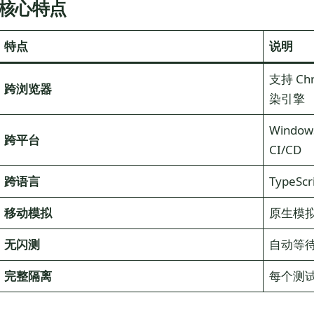
核心特点
特点
说明
支持 Ch
跨浏览器
染引擎
Windo
跨平台
CI/CD
跨语言
TypeSc
移动模拟
原生模拟 C
无闪测
自动等待
完整隔离
每个测