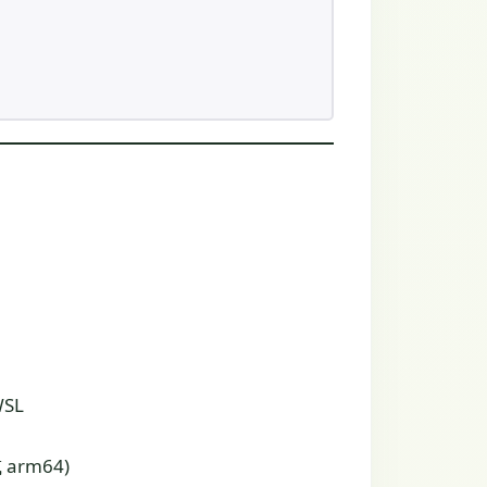
WSL
或 arm64)