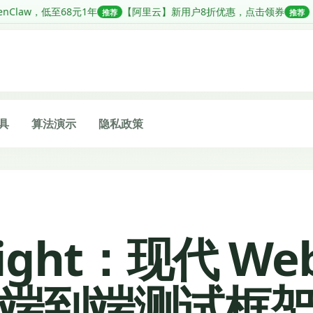
年
【阿里云】新用户8折优惠，点击领券
【阿里云】一站式轻松搭
推荐
推荐
具
算法演示
隐私政策
right：现代 W
端到端测试框