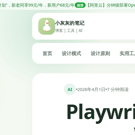
跳
/年，新用户68元/年
【阿里云】分钟级部署OpenClaw，低至68元1
推荐
转
到
小灰灰的笔记
内
博客 | 工具 | AI
容
首页
设计模式
设计原则
实用工
AI
2026年4月1日
7 分钟阅读
Playw