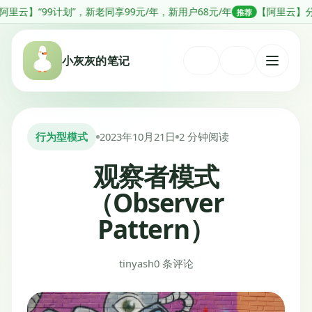
跳
计划”，新老同享99元/年，新用户68元/年
【阿里云】分钟级部署Ope
推荐
转
到
小灰灰的笔记
内
打
容
开
菜
单
行为型模式
2023年10月21日
2 分钟阅读
观察者模式
（Observer
Pattern）
tinyash
0 条评论