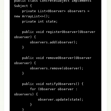
public
class
ConcreteSubject
implements
Subject
 {

private
 List<Observer> observers = 
new
ArrayList
<>();

private
int
 state;

public
void
registerObserver(Observer 
observer)
 {

        observers.add(observer);

    }

public
void
removeObserver(Observer 
observer)
 {

        observers.remove(observer);

    }

public
void
notifyObservers()
 {

for
 (Observer observer : 
observers) {

            observer.update(state);

        }

    }
