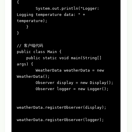
{

        System.out.println(
"Logger: 
Logging temperature data: "
 + 
temperature);

    }

}

// 客户端代码
public
class
Main
 {

public
static
void
main(String[] 
args)
 {

WeatherData
weatherData
=
new
WeatherData
();

Observer
display
=
new
Display
();

Observer
logger
=
new
Logger
();

weatherData.registerObserver(display);

weatherData.registerObserver(logger);
