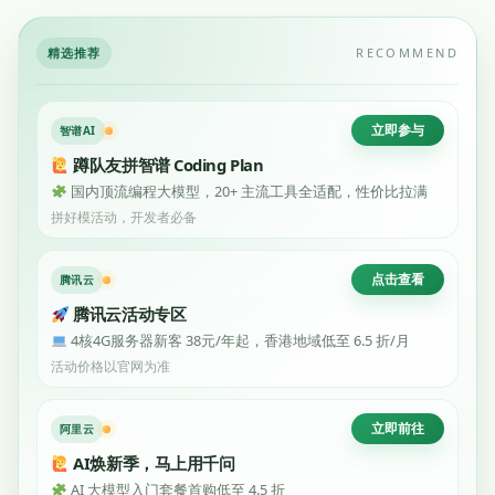
精选推荐
RECOMMEND
立即参与
智谱AI
蹲队友拼智谱 Coding Plan
国内顶流编程大模型，20+ 主流工具全适配，性价比拉满
拼好模活动，开发者必备
点击查看
腾讯云
腾讯云活动专区
4核4G服务器新客 38元/年起，香港地域低至 6.5 折/月
活动价格以官网为准
立即前往
阿里云
AI焕新季，马上用千问
AI 大模型入门套餐首购低至 4.5 折