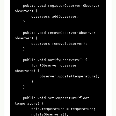
public
void
registerObserver(Observer 
observer)
 {

        observers.add(observer);

    }

public
void
removeObserver(Observer 
observer)
 {

        observers.remove(observer);

    }

public
void
notifyObservers()
 {

for
 (Observer observer : 
observers) {

            observer.update(temperature);

        }

    }

public
void
setTemperature(
float
temperature)
 {

this
.temperature = temperature;

        notifyObservers();
