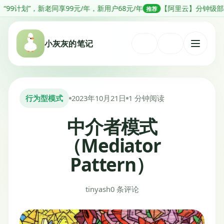
跳
”，新老同享99元/年，新用户68元/年
【阿里云】分钟级部署OpenCl
推荐
转
到
小灰灰的笔记
内
打
容
开
菜
单
行为型模式
2023年10月21日
1 分钟阅读
中介者模式
（Mediator
Pattern）
tinyash
0 条评论