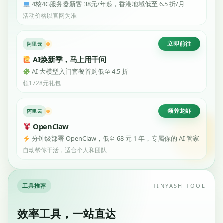
4核4G服务器新客 38元/年起，香港地域低至 6.5 折/月
活动价格以官网为准
立即前往
阿里云
AI焕新季，马上用千问
AI 大模型入门套餐首购低至 4.5 折
领1728元礼包
领养龙虾
阿里云
OpenClaw
分钟级部署 OpenClaw，低至 68 元 1 年，专属你的 AI 管家
自动帮你干活，适合个人和团队
工具推荐
TINYASH TOOL
效率工具，一站直达