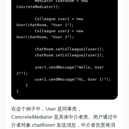
Mediator
chatRoom
=
new
ConcreteMediator
();

Colleague
user1
=
new
User
(chatRoom, 
"User 1"
);

Colleague
user2
=
new
User
(chatRoom, 
"User 2"
);

        chatRoom.setColleague1(user1);

        chatRoom.setColleague2(user2);

        user1.sendMessage(
"Hello, User 
2!"
);

        user2.sendMessage(
"Hi, User 1!"
);

    }

}
在这个例子中，User 是同事类，
ConcreteMediator 是具体中介者类。用户通过中
介者对象 chatRoom 发送消息，中介者负责将消