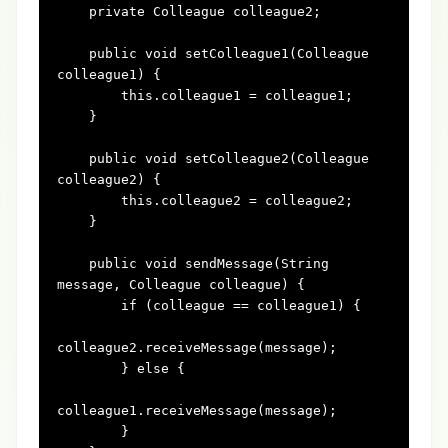
private
 Colleague colleague2;

public
void
setColleague1(Colleague 
colleague1)
 {

this
.colleague1 = colleague1;

    }

public
void
setColleague2(Colleague 
colleague2)
 {

this
.colleague2 = colleague2;

    }

public
void
sendMessage(String 
message, Colleague colleague)
 {

if
 (colleague == colleague1) {

colleague2.receiveMessage(message);

        } 
else
 {

colleague1.receiveMessage(message);

        }
