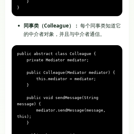
    }

}
同事类（Colleague）：
每个同事类知道它
的中介者对象，并且与中介者通信。
public
abstract
class
Colleague
 {

private
 Mediator mediator;

public
Colleague(Mediator mediator)
 {

this
.mediator = mediator;

    }

public
void
sendMessage(String 
message)
 {

        mediator.sendMessage(message, 
this
);

    }
