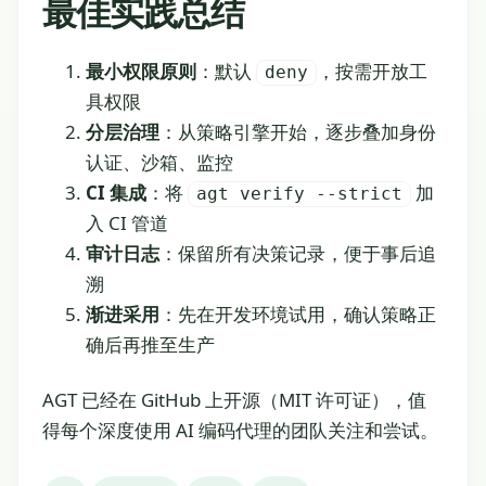
最佳实践总结
最小权限原则
：默认
，按需开放工
deny
具权限
分层治理
：从策略引擎开始，逐步叠加身份
认证、沙箱、监控
CI 集成
：将
加
agt verify --strict
入 CI 管道
审计日志
：保留所有决策记录，便于事后追
溯
渐进采用
：先在开发环境试用，确认策略正
确后再推至生产
AGT 已经在 GitHub 上开源（MIT 许可证），值
得每个深度使用 AI 编码代理的团队关注和尝试。