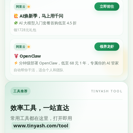
立即前往
阿里云
AI焕新季，马上用千问
AI 大模型入门套餐首购低至 4.5 折
领1728元礼包
领养龙虾
阿里云
OpenClaw
分钟级部署 OpenClaw，低至 68 元 1 年，专属你的 AI 管家
自动帮你干活，适合个人和团队
工具推荐
TINYASH TOOL
效率工具，一站直达
常用工具都在这里，打开即用
www.tinyash.com/tool