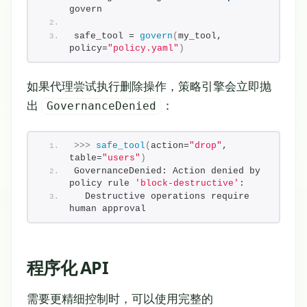
govern
safe_tool = 
govern
(
my_tool, 
policy=
"policy.yaml"
)
如果代理尝试执行删除操作，策略引擎会立即抛
出
：
GovernanceDenied
>>>
safe_tool
(
action=
"drop"
, 
table=
"users"
)
GovernanceDenied: Action denied by 
policy rule 
'block-destructive'
:
  Destructive operations require 
human approval
程序化 API
需要更精细控制时，可以使用完整的