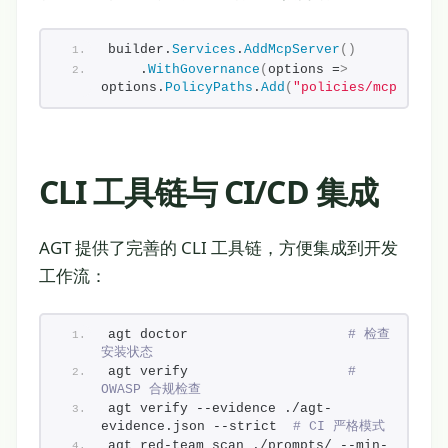
builder.
Services
.
AddMcpServer
()
    .
WithGovernance
(
options =
>
options.
PolicyPaths
.
Add
(
"policies/mcp.yaml"
CLI 工具链与 CI/CD 集成
AGT 提供了完善的 CLI 工具链，方便集成到开发
工作流：
agt doctor                    
# 检查
安装状态
agt verify                    
# 
OWASP 合规检查
agt verify --evidence ./agt-
evidence.json --strict  
# CI 严格模式
agt red-team scan ./prompts/ --min-