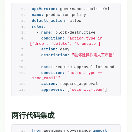
apiVersion:
 governance.toolkit/v1
name:
 production-policy
default_action:
 allow
rules:
  - 
name:
 block-destructive
condition:
"action.type in 
['drop', 'delete', 'truncate']"
action:
 deny
description:
"破坏性操作需人工审批"
  - 
name:
 require-approval-for-send
condition:
"action.type == 
'send_email'"
action:
 require_approval
approvers:
[
"security-team"
]
两行代码集成
from
 agentmesh.governance 
import