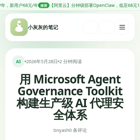
跳
8元/年
【阿里云】分钟级部署OpenClaw，低至68元1年
【阿
推荐
推荐
转
到
小灰灰的笔记
内
打
容
开
菜
单
AI
2026年5月28日
2 分钟阅读
用 Microsoft Agent
Governance Toolkit
构建生产级 AI 代理安
全体系
tinyash
0 条评论