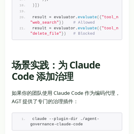
)])
result = evaluator.
evaluate
({
"tool_name"
: 
"web_search"
})
# Allowed
result = evaluator.
evaluate
({
"tool_name"
: 
"delete_file"
})
# Blocked
场景实践：为 Claude
Code 添加治理
如果你的团队使用 Claude Code 作为编码代理，
AGT 提供了专门的治理插件：
claude --plugin-dir ./agent-
governance-claude-code