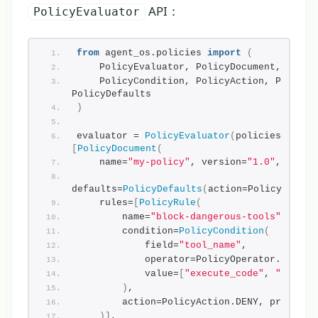
API：
PolicyEvaluator
from
 agent_os.policies 
import
(
    PolicyEvaluator, PolicyDocument, Polic
    PolicyCondition, PolicyAction, PolicyOp
PolicyDefaults
)
evaluator = 
PolicyEvaluator
(
policies=
[
PolicyDocument
(
    name=
"my-policy"
, version=
"1.0"
,
defaults=
PolicyDefaults
(
action=PolicyAction
    rules=
[
PolicyRule
(
        name=
"block-dangerous-tools"
,
        condition=
PolicyCondition
(
            field=
"tool_name"
,
            operator=PolicyOperator.IN,
            value=
[
"execute_code"
, 
"delete
)
,
        action=PolicyAction.DENY, priority
)]
,