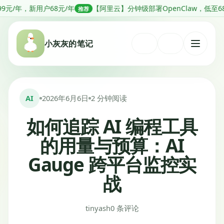
跳
68元/年
【阿里云】分钟级部署OpenClaw，低至68元1年
【
推荐
推荐
转
到
小灰灰的笔记
内
打
容
开
菜
单
AI
2026年6月6日
2 分钟阅读
如何追踪 AI 编程工具
的用量与预算：AI
Gauge 跨平台监控实
战
tinyash
0 条评论