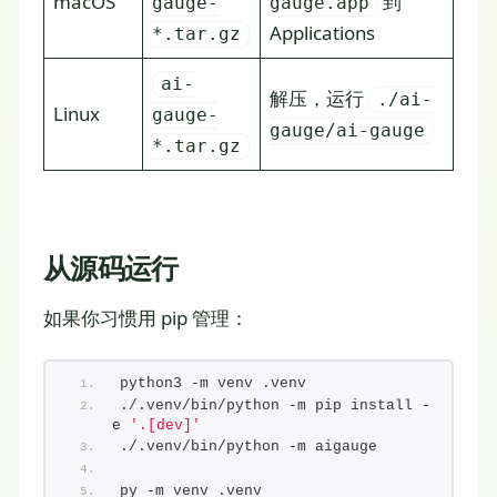
macOS
到
gauge-
gauge.app
Applications
*.tar.gz
ai-
解压，运行
./ai-
Linux
gauge-
gauge/ai-gauge
*.tar.gz
从源码运行
如果你习惯用 pip 管理：
python3 -m venv .venv
./.venv/bin/python -m pip install -
e 
'.[dev]'
./.venv/bin/python -m aigauge
py -m venv .venv