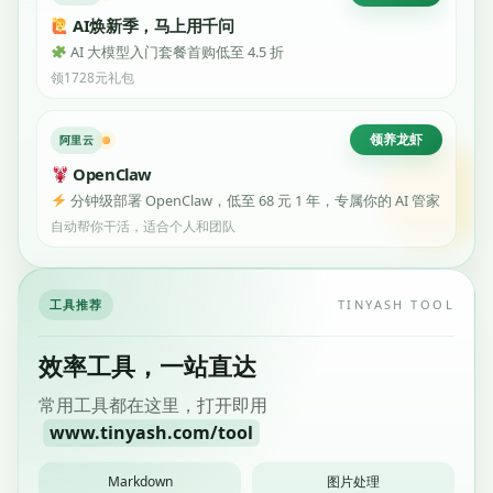
AI焕新季，马上用千问
AI 大模型入门套餐首购低至 4.5 折
领1728元礼包
领养龙虾
阿里云
OpenClaw
分钟级部署 OpenClaw，低至 68 元 1 年，专属你的 AI 管家
自动帮你干活，适合个人和团队
工具推荐
TINYASH TOOL
效率工具，一站直达
常用工具都在这里，打开即用
www.tinyash.com/tool
Markdown
图片处理