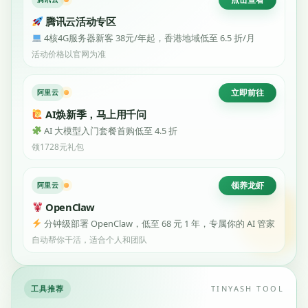
腾讯云活动专区
4核4G服务器新客 38元/年起，香港地域低至 6.5 折/月
活动价格以官网为准
立即前往
阿里云
AI焕新季，马上用千问
AI 大模型入门套餐首购低至 4.5 折
领1728元礼包
领养龙虾
阿里云
OpenClaw
分钟级部署 OpenClaw，低至 68 元 1 年，专属你的 AI 管家
自动帮你干活，适合个人和团队
工具推荐
TINYASH TOOL