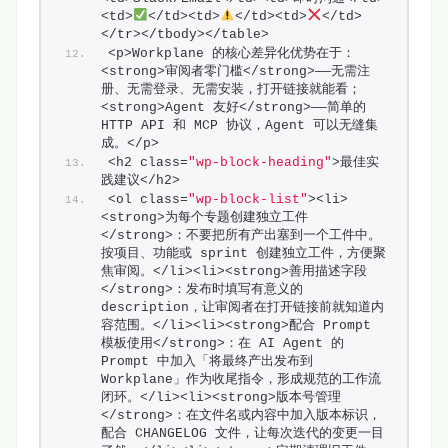
<td>
</td><td>
</td><td>
</td>
</tr></tbody></table>
<p>Workplane 的核心差异化优势在于：
<strong>审阅者零门槛</strong>——无需注
册、无需登录、无需安装，打开链接就能看；
<strong>Agent 友好</strong>——简单的 
HTTP API 和 MCP 协议，Agent 可以无缝集
成。</p>
<h2 class=
"wp-block-heading"
>最佳实
践建议</h2>
<ol class=
"wp-block-list"
><li>
<strong>为每个专题创建独立工件
</strong>：不要把所有产出塞到一个工件中。
按项目、功能或 sprint 创建独立工件，方便聚
焦审阅。</li><li><strong>善用描述字段
</strong>：发布时填写有意义的 
description，让审阅者在打开链接前就知道内
容范围。</li><li><strong>配合 Prompt 
模板使用</strong>：在 AI Agent 的 
Prompt 中加入「将最终产出发布到 
Workplane」作为收尾指令，形成规范的工作流
闭环。</li><li><strong>版本号管理
</strong>：在文件名或内容中加入版本标识，
配合 CHANGELOG 文件，让每次迭代的变更一目