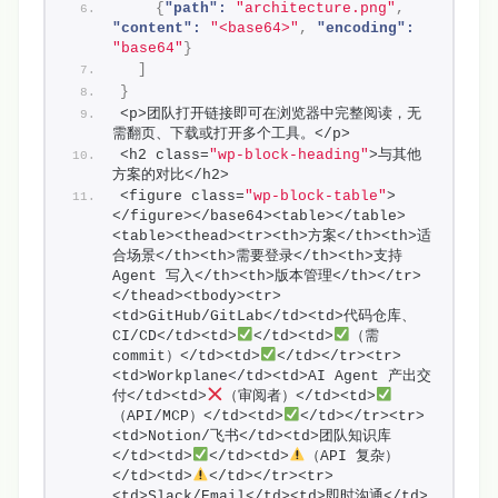
{
"path":
"architecture.png"
,
"content":
"<base64>"
,
"encoding":
"base64"
}
]
}
<p>团队打开链接即可在浏览器中完整阅读，无
需翻页、下载或打开多个工具。</p>
<h2 class=
"wp-block-heading"
>与其他
方案的对比</h2>
<figure class=
"wp-block-table"
>
</figure></base64><table></table>
<table><thead><tr><th>方案</th><th>适
合场景</th><th>需要登录</th><th>支持 
Agent 写入</th><th>版本管理</th></tr>
</thead><tbody><tr>
<td>GitHub/GitLab</td><td>代码仓库、
CI/CD</td><td>
</td><td>
（需 
commit）</td><td>
</td></tr><tr>
<td>Workplane</td><td>AI Agent 产出交
付</td><td>
（审阅者）</td><td>
（API/MCP）</td><td>
</td></tr><tr>
<td>Notion/飞书</td><td>团队知识库
</td><td>
</td><td>
（API 复杂）
</td><td>
</td></tr><tr>
<td>Slack/Email</td><td>即时沟通</td>