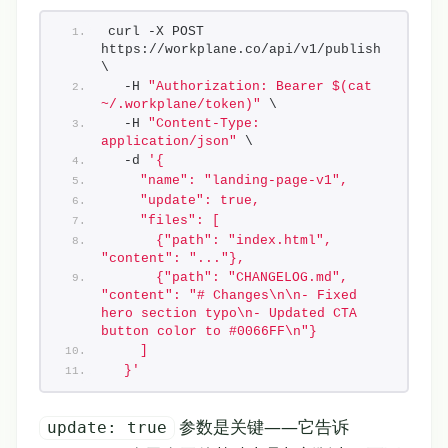
curl -X POST 
https://workplane.co/api/v1/publish 
\
  -H 
"Authorization: Bearer $(cat 
~/.workplane/token)"
 \
  -H 
"Content-Type: 
application/json"
 \
  -d 
'{
    "name": "landing-page-v1",
    "update": true,
    "files": [
      {"path": "index.html", 
"content": "..."},
      {"path": "CHANGELOG.md", 
"content": "# Changes\n\n- Fixed 
hero section typo\n- Updated CTA 
button color to #0066FF\n"}
    ]
  }'
参数是关键——它告诉
update: true