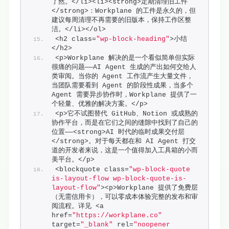
了然。</li><li><strong>定期清理旧工件
</strong>：Workplane 的工件是永久的，但
建议每周清理不再需要的旧版本，保持工作区整
洁。</li></ol>
<h2 class=
"wp-block-heading"
>小结
</h2>
<p>Workplane 解决的是一个看似简单但实际
很痛的问题——AI Agent 生成的产出如何交给人
类审阅。当你的 Agent 工作流产生大量文件，
当团队需要看到 Agent 的阶段性成果，当多个 
Agent 需要异步协作时，Workplane 提供了一
个轻量、优雅的解决方案。</p>
<p>它不试图替代 GitHub、Notion 或成熟的
协作平台，而是在它们之间的缝隙中找到了自己的
位置——<strong>AI 时代的临时成果交付层
</strong>。对于每天都在和 AI Agent 打交
道的开发者来说，这是一个值得加入工具箱的小而
美平台。</p>
<blockquote class=
"wp-block-quote 
is-layout-flow wp-block-quote-is-
layout-flow"
><p>Workplane 提供了免费层
（无需信用卡），可以零成本体验完整的发布和审
阅流程。详见 <a 
href=
"https://workplane.co"
target=
"_blank"
 rel=
"noopener 