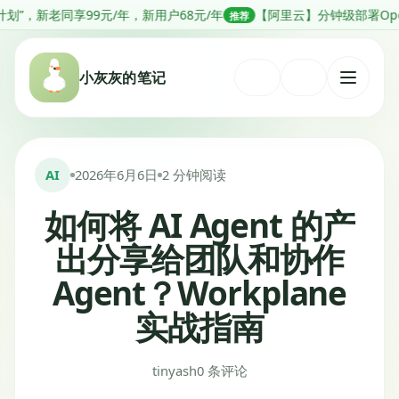
跳
99元/年，新用户68元/年
【阿里云】分钟级部署OpenClaw，低至
推荐
转
到
小灰灰的笔记
内
打
容
开
菜
单
AI
2026年6月6日
2 分钟阅读
如何将 AI Agent 的产
出分享给团队和协作
Agent？Workplane
实战指南
tinyash
0 条评论