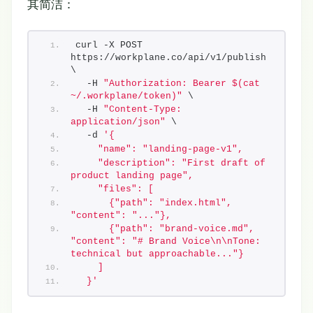
其简洁：
curl -X POST 
https://workplane.co/api/v1/publish 
\
  -H 
"Authorization: Bearer $(cat 
~/.workplane/token)"
 \
  -H 
"Content-Type: 
application/json"
 \
  -d 
'{
    "name": "landing-page-v1",
    "description": "First draft of 
product landing page",
    "files": [
      {"path": "index.html", 
"content": "..."},
      {"path": "brand-voice.md", 
"content": "# Brand Voice\n\nTone: 
technical but approachable..."}
    ]
  }'