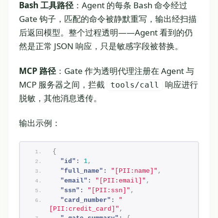
Bash 工具路径
：Agent 的每条 Bash 命令经过
Gate 钩子，匹配的命令被静默重写，输出经扫描
后返回模型。整个过程透明——Agent 看到的仍
然是正常 JSON 响应，只是敏感字段被替换。
MCP 路径
：Gate 作为透明代理注册在 Agent 与
MCP 服务器之间，拦截
响应进行
tools/call
脱敏，其他消息透传。
输出示例：
{
"id":
1
,
"full_name":
"[PII:name]"
,
"email":
"[PII:email]"
,
"ssn":
"[PII:ssn]"
,
"card_number":
"
[PII:credit_card]"
,