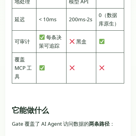
地处理
模型 API
0（数据
延迟
< 10ms
200ms-2s
库原生）
每条决
可审计
黑盒
策可追踪
覆盖
MCP 工
具
它能做什么
Gate 覆盖了 AI Agent 访问数据的
两条路径
：