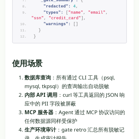
"_gate_summary":
{
"redacted":
4
,
"types":
[
"name"
,
"email"
,
"ssn"
,
"credit_card"
]
,
"warnings":
[
]
}
}
使用场景
数据库查询
：所有通过 CLI 工具（psql,
mysql, tkpsql）的查询输出自动脱敏
内部 API 调用
：curl 等工具返回的 JSON 响
应中的 PII 字段被屏蔽
MCP 服务器
：Agent 通过 MCP 协议访问的
任何数据源同样受保护
生产环境审计
：gate retro 汇总所有脱敏记
录，生成审计报告