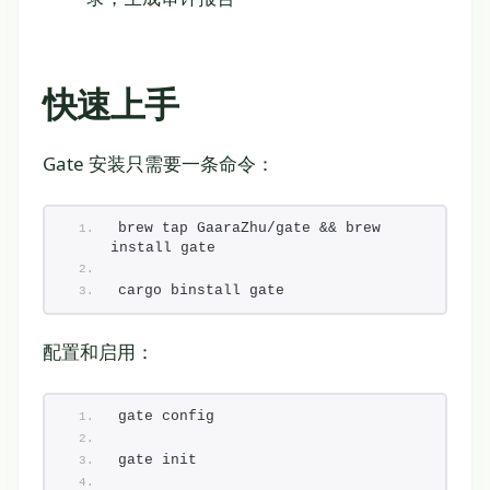
快速上手
Gate 安装只需要一条命令：
brew tap GaaraZhu/gate && brew 
install gate
cargo binstall gate
配置和启用：
gate config
gate init