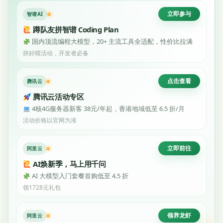
立即参与
智谱AI
蹲队友拼智谱 Coding Plan
国内顶流编程大模型，20+ 主流工具全适配，性价比拉满
拼好模活动，开发者必备
点击查看
腾讯云
腾讯云活动专区
4核4G服务器新客 38元/年起，香港地域低至 6.5 折/月
活动价格以官网为准
立即前往
阿里云
AI焕新季，马上用千问
AI 大模型入门套餐首购低至 4.5 折
领1728元礼包
领养龙虾
阿里云