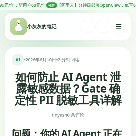
跳
户68元/年
【阿里云】分钟级部署OpenClaw，低至68元1年
推荐
推荐
转
到
小灰灰的笔记
内
打
容
开
菜
单
AI
2026年6月10日
2 分钟阅读
如何防止 AI Agent 泄
露敏感数据？Gate 确
定性 PII 脱敏工具详解
tinyash
0 条评论
问题：你的 AI Agent 正在