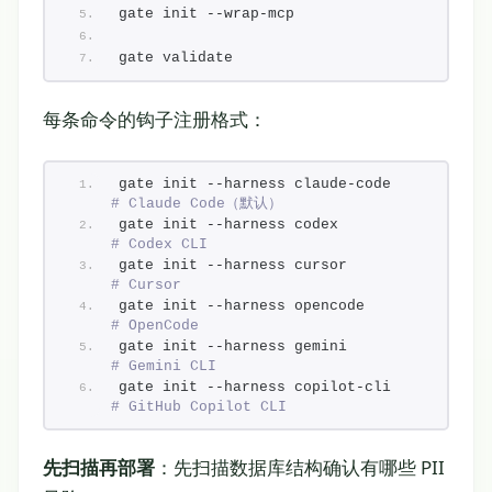
gate init --wrap-mcp
gate validate
每条命令的钩子注册格式：
gate init --harness claude-code    
# Claude Code（默认）
gate init --harness codex          
# Codex CLI
gate init --harness cursor         
# Cursor
gate init --harness opencode       
# OpenCode
gate init --harness gemini         
# Gemini CLI
gate init --harness copilot-cli    
# GitHub Copilot CLI
先扫描再部署
：先扫描数据库结构确认有哪些 PII