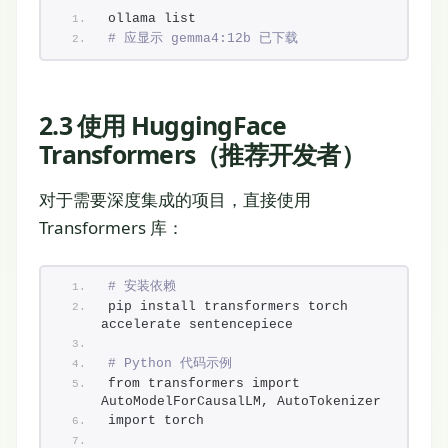
ollama list
# 应显示 gemma4:12b 已下载
2.3 使用 HuggingFace
Transformers（推荐开发者）
对于需要深度集成的项目，直接使用
Transformers 库：
# 安装依赖
pip install transformers torch 
accelerate sentencepiece
# Python 代码示例
from transformers import 
AutoModelForCausalLM, AutoTokenizer
import torch