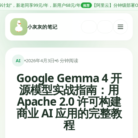
跳
9元/年，新用户68元/年
【阿里云】分钟级部署OpenClaw，低至6
推荐
转
到
小灰灰的笔记
内
打
容
开
菜
单
AI
2026年4月3日
6 分钟阅读
Google Gemma 4 开
源模型实战指南：用
Apache 2.0 许可构建
商业 AI 应用的完整教
程