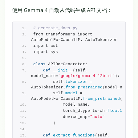
使用 Gemma 4 自动从代码生成 API 文档：
# generate_docs.py
from transformers import 
AutoModelForCausalLM, AutoTokenizer
import ast
import sys
class
 APIDocGenerator:
def
__init__
(
self, 
model_name=
"google/gemma-4-12b-it"
)
:
        self.
tokenizer
 = 
AutoTokenizer.
from_pretrained
(
model_name
)
        self.
model
 = 
AutoModelForCausalLM.
from_pretrained
(
            model_name,
            torch_dtype=torch.
float16
,
            device_map=
"auto"
)
def
extract_functions
(
self, 