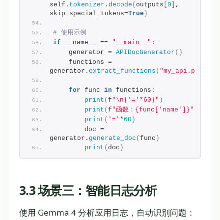
self.
tokenizer
.
decode
(
outputs
[
0
]
, 
skip_special_tokens=
True
)
# 使用示例
if
 __name__ == 
"__main__"
:
    generator = 
APIDocGenerator
()
    functions = 
generator.
extract_functions
(
"my_api.py"
)
for
 func 
in
 functions:
print
(
f
"\n{'='*60}"
)
print
(
f
"函数：{func['name']}"
)
print
(
'='
*
60
)
        doc = 
generator.
generate_doc
(
func
)
print
(
doc
)
3.3 场景三：智能日志分析
使用 Gemma 4 分析应用日志，自动识别问题：