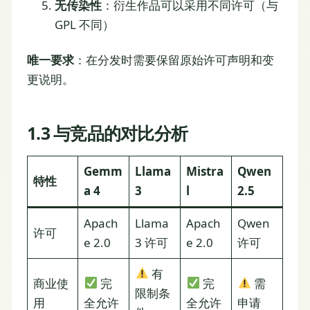
无传染性
：衍生作品可以采用不同许可（与
GPL 不同）
唯一要求
：在分发时需要保留原始许可声明和变
更说明。
1.3 与竞品的对比分析
Gemm
Llama
Mistra
Qwen
特性
a 4
3
l
2.5
Apach
Llama
Apach
Qwen
许可
e 2.0
3 许可
e 2.0
许可
有
商业使
完
完
需
限制条
用
全允许
全允许
申请