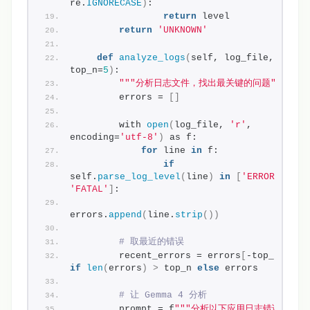
re.
IGNORECASE
)
:
return
 level
return
'UNKNOWN'
def
analyze_logs
(
self, log_file, 
top_n=
5
)
:
""
"分析日志文件，找出最关键的问题"
""
        errors = 
[]
        with 
open
(
log_file, 
'r'
, 
encoding=
'utf-8'
)
 as f:
for
 line 
in
 f:
if
self.
parse_log_level
(
line
)
in
[
'ERROR'
, 
'FATAL'
]
:
errors.
append
(
line.
strip
())
# 取最近的错误
        recent_errors = errors
[
-top_n:
]
if
len
(
errors
)
>
 top_n 
else
 errors
# 让 Gemma 4 分析
        prompt = f
""
"分析以下应用日志错误，