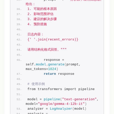
给出：
1. 可能的根本原因
2. 影响范围评估
3. 建议的解决步骤
4. 预防措施
日志内容：
{' '.join(recent_errors)}
请用结构化格式回答。"
""
        response = 
self.
model
.
generate
(
prompt, 
max_tokens=
1024
)
return
 response
# 使用示例
from transformers import pipeline
model = 
pipeline
(
"text-generation"
, 
model=
"google/gemma-4-12b-it"
)
analyzer = 
LogAnalyzer
(
model
)
analysis = 