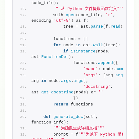
code_file
)
:
""
"从 Python 文件提取函数定义"
""
        with 
open
(
code_file, 
'r'
, 
encoding=
'utf-8'
)
 as f:
            tree = ast.
parse
(
f.
read
())
        functions = 
[]
for
 node 
in
 ast.
walk
(
tree
)
:
if
isinstance
(
node, 
ast.
FunctionDef
)
:
                functions.
append
({
'name'
: node.
name
,
'args'
: 
[
arg.
arg
for
arg 
in
 node.
args
.
args
]
,
'docstring'
: 
ast.
get_docstring
(
node
)
 or 
''
})
return
 functions
def
generate_doc
(
self, 
function_info
)
:
""
"为函数生成详细文档"
""
        prompt = f
""
"为以下 Python 函数生成