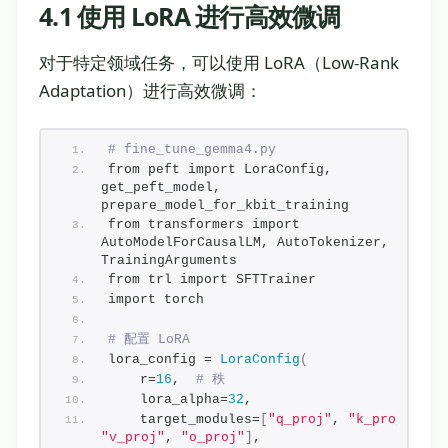
4.1 使用 LoRA 进行高效微调
对于特定领域任务，可以使用 LoRA（Low-Rank
Adaptation）进行高效微调：
# fine_tune_gemma4.py
from peft import LoraConfig, 
get_peft_model, 
prepare_model_for_kbit_training
from transformers import 
AutoModelForCausalLM, AutoTokenizer, 
TrainingArguments
from trl import SFTTrainer
import torch
# 配置 LoRA
lora_config = 
LoraConfig
(
    r=
16
,  
# 秩
    lora_alpha=
32
,
    target_modules=
[
"q_proj"
, 
"k_proj"
, 
"v_proj"
, 
"o_proj"
]
,