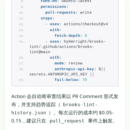
runs-on:
 ubuntu-latest
permissions:
pull-requests:
 write
steps:
      - 
uses:
 actions/checkout@v4
with:
fetch-depth:
0
      - 
uses:
 hyhmrright/brooks-
lint/.github/actions/brooks-
lint@main
with:
mode:
 review
anthropic-api-key:
 $
{
{
secrets.ANTHROPIC_API_KEY 
}
}
fail-below:
70
Action 会自动将审查结果以 PR Comment 形式发
布，并支持趋势追踪（
brooks-lint-
）。每次运行的成本约 $0.05-
history.json
0.15，建议只在
事件上触发。
pull_request