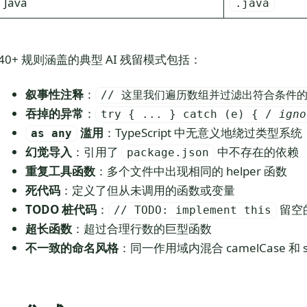
Java
.java
40+ 规则涵盖的典型 AI 残留模式包括：
叙事性注释
：
// 这里我们遍历数组并过滤出符合条件
吞掉的异常
：
try { ... } catch (e) { /
ign
滥用
：TypeScript 中无意义地绕过类型系统
as any
幻觉导入
：引用了
中不存在的依赖
package.json
重复工具函数
：多个文件中出现相同的 helper 函数
死代码
：定义了但从未调用的函数或变量
TODO 桩代码
：
留空
// TODO: implement this
超长函数
：超过合理行数的巨型函数
不一致的命名风格
：同一作用域内混合 camelCase 和 sn