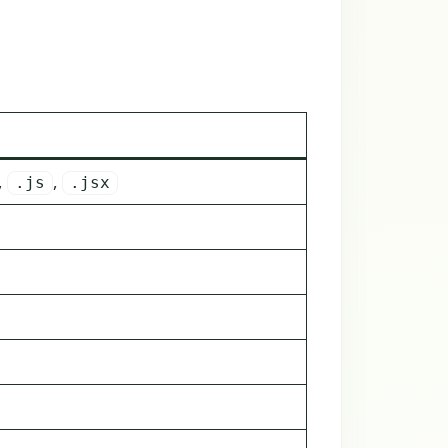
,
,
.js
.jsx