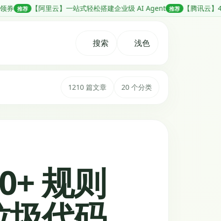
一站式轻松搭建企业级 AI Agent
【腾讯云】4核4G服务器新客 38
推荐
搜索
浅色
1210 篇文章
20 个分类
0+ 规则
垃圾代码