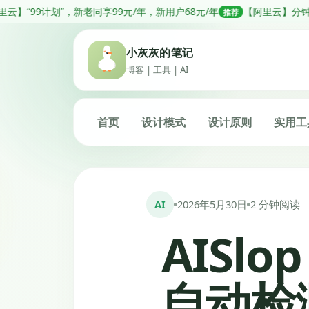
跳
老同享99元/年，新用户68元/年
【阿里云】分钟级部署OpenClaw，
推荐
转
到
小灰灰的笔记
内
博客 | 工具 | AI
容
首页
设计模式
设计原则
实用工
AI
2026年5月30日
2 分钟阅读
AISl
自动检