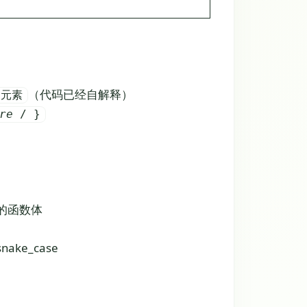
（代码已经自解释）
的元素
ore
/ }
的函数体
ake_case