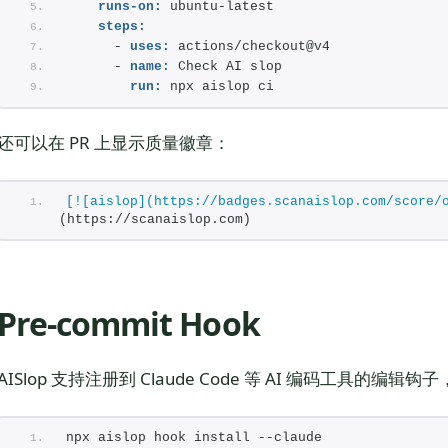
runs-on:
 ubuntu-latest
steps:
      - 
uses:
 actions/checkout@v4
      - 
name:
 Check AI slop
run:
 npx aislop ci
还可以在 PR 上显示质量徽章：
[![aislop](https://badges.scanaislop.com/score/
(https://scanaislop.com)
Pre-commit Hook
AISlop 支持注册到 Claude Code 等 AI 编码工具的编
npx aislop hook install --claude