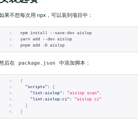
如果不想每次用 npx，可以装到项目中：
npm install --save-dev aislop
yarn add --dev aislop
pnpm add -D aislop
然后在
中添加脚本：
package.json
{
"scripts":
{
"lint:aislop":
"aislop scan"
,
"lint:aislop:ci":
"aislop ci"
}
}