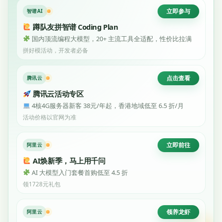
立即参与
智谱AI
蹲队友拼智谱 Coding Plan
国内顶流编程大模型，20+ 主流工具全适配，性价比拉满
拼好模活动，开发者必备
点击查看
腾讯云
腾讯云活动专区
4核4G服务器新客 38元/年起，香港地域低至 6.5 折/月
活动价格以官网为准
立即前往
阿里云
AI焕新季，马上用千问
AI 大模型入门套餐首购低至 4.5 折
领1728元礼包
领养龙虾
阿里云