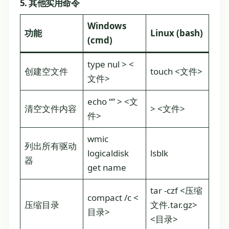
5. 其他实用命令
Windows
功能
Linux (bash)
(cmd)
type nul > <
创建空文件
touch <文件>
文件>
echo “” > <文
清空文件内容
> <文件>
件>
wmic
列出所有驱动
logicaldisk
lsblk
器
get name
tar -czf <压缩
compact /c <
压缩目录
文件.tar.gz>
目录>
<目录>