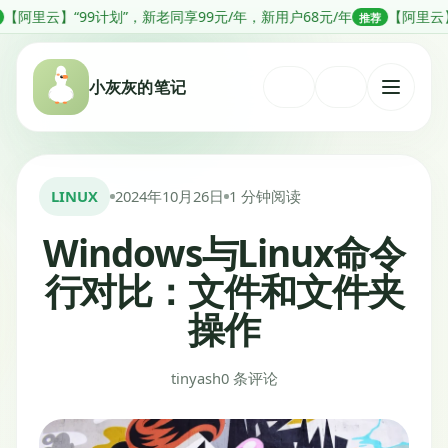
跳
】“99计划”，新老同享99元/年，新用户68元/年
【阿里云】分钟级部署
推荐
转
到
小灰灰的笔记
内
打
容
开
菜
单
LINUX
2024年10月26日
1 分钟阅读
Windows与Linux命令
行对比：文件和文件夹
操作
tinyash
0 条评论