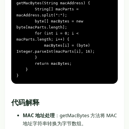
getMacBytes(String macAddress) {

        String[] macParts = 
macAddress.split(
":"
);

byte
[] macBytes = 
new
byte
[macParts.length];

for
 (
int
i
=
0
; i < 
macParts.length; i++) {

            macBytes[i] = (
byte
) 
Integer.parseInt(macParts[i], 
16
);

        }

return
 macBytes;

    }

}
代码解释
MAC 地址处理
：getMacBytes 方法将 MAC
地址字符串转换为字节数组。