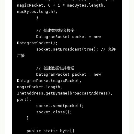
magicPacket, 
6
 + i * macBytes.length, 
macBytes.length);

        }

// 创建数据报套接字
DatagramSocket
socket
=
new
DatagramSocket
();

        socket.setBroadcast(
true
); 
// 允许
广播
// 创建数据包并发送
DatagramPacket
packet
=
new
DatagramPacket
(magicPacket, 
magicPacket.length, 
InetAddress.getByName(broadcastAddress), 
port);

        socket.send(packet);

        socket.close();

    }

public
static
byte
[] 