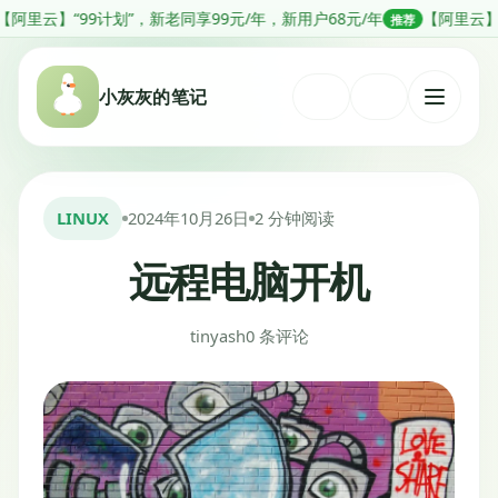
跳
9计划”，新老同享99元/年，新用户68元/年
【阿里云】分钟级部署Op
推荐
转
到
小灰灰的笔记
内
打
容
开
菜
单
LINUX
2024年10月26日
2 分钟阅读
远程电脑开机
tinyash
0 条评论