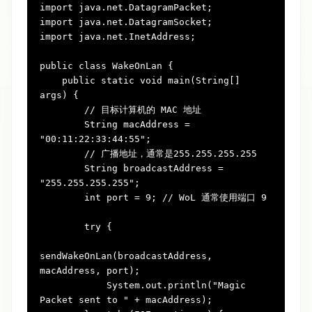
import
import
import
 java.net.InetAddress;

public
class
WakeOnLan
 {

public
static
void
main(String[] 
args)
 {

// 目标计算机的 MAC 地址
String
macAddress
=
"00:11:22:33:44:55"
;

// 广播地址，通常是255.255.255.255
String
broadcastAddress
=
"255.255.255.255"
;

int
port
=
9
; 
// WoL 通常使用端口 9
try
 {

sendWakeOnLan(broadcastAddress, 
macAddress, port);

            System.out.println(
"Magic 
Packet sent to "
 + macAddress);
