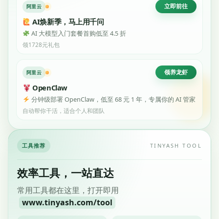
立即前往
阿里云
AI焕新季，马上用千问
AI 大模型入门套餐首购低至 4.5 折
领1728元礼包
领养龙虾
阿里云
OpenClaw
分钟级部署 OpenClaw，低至 68 元 1 年，专属你的 AI 管家
自动帮你干活，适合个人和团队
工具推荐
TINYASH TOOL
效率工具，一站直达
常用工具都在这里，打开即用
www.tinyash.com/tool