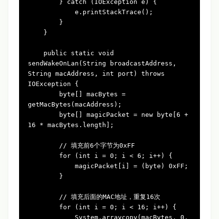
        } 
catch
 (IOException e) {

            e.printStackTrace();

        }

    }

public
static
void
sendWakeOnLan(String broadcastAddress, 
String macAddress, 
int
 port)
throws
IOException {

byte
[] macBytes = 
getMacBytes(macAddress);

byte
[] magicPacket = 
new
byte
[
6
 + 
16
 * macBytes.length];

// 填充前6个字节为0xFF
for
 (
int
i
=
0
; i < 
6
; i++) {

            magicPacket[i] = (
byte
) 
0xFF
;

        }

// 填充后面的MAC地址，重复16次
for
 (
int
i
=
0
; i < 
16
; i++) {

            System.arraycopy(macBytes, 
0
, 