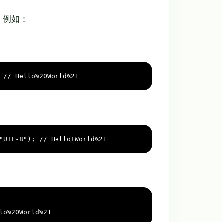
。例如：
 
// Hello%20World%21
"UTF-8"
); 
// Hello+World%21
lo%20World%21