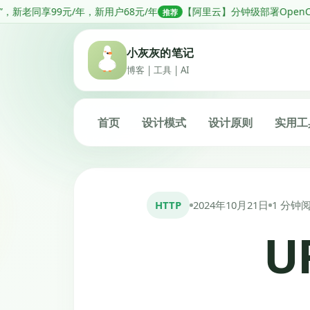
跳
新用户68元/年
【阿里云】分钟级部署OpenClaw，低至68元1年
推荐
推
转
到
小灰灰的笔记
内
博客 | 工具 | AI
容
首页
设计模式
设计原则
实用工
HTTP
2024年10月21日
1 分钟
U