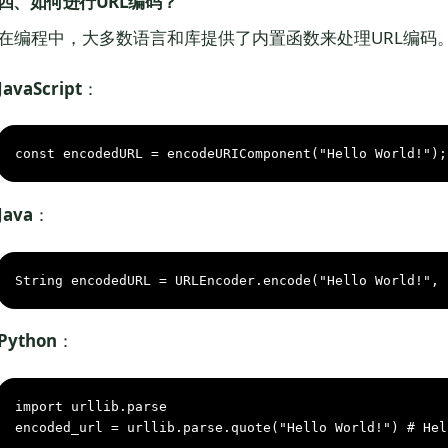
四、如何进行URL编码？
在编程中，大多数语言和库提供了内置函数来处理URL编码
JavaScript
：
const
 encodedURL = 
encodeURIComponent
(
"Hello World!"
);
Java
：
String
encodedURL
=
 URLEncoder.encode(
"Hello World!"
, 
Python
：
import
 urllib.parse

encoded_url = urllib.parse.quote(
"Hello World!"
) 
# Hel