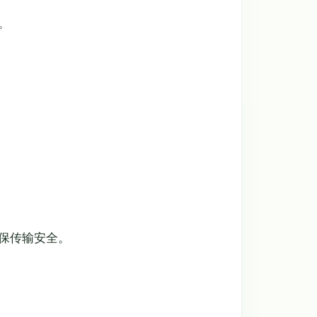
。
保传输安全。