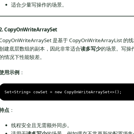
适合少量写操作的场景。
2. CopyOnWriteArraySet
CopyOnWriteArraySet 是基于 CopyOnWriteArray
创建底层数组的副本，因此非常适合
读多写少
的场景。写操
的情况下性能较差。
使用示例
：
Set<String> cowSet = 
new
CopyOnWriteArraySet
<>();
特点
：
线程安全且无需额外同步。
适用于
读多写少
的场景，例如缓存不常更新的配置项集