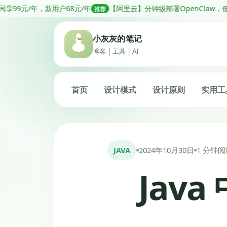
跳
8元/年
【阿里云】分钟级部署OpenClaw，低至68元1年
【阿
推荐
推荐
转
到
小灰灰的笔记
内
博客 | 工具 | AI
容
首页
设计模式
设计原则
实用工
JAVA
2024年10月30日
1 分钟阅
Jav