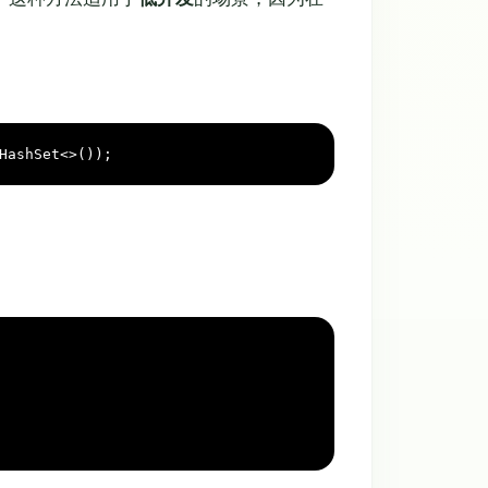
HashSet
<>());