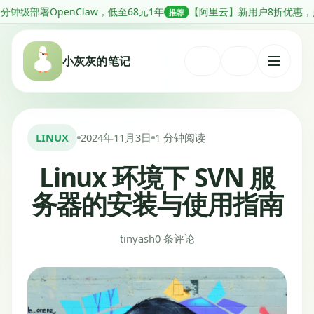
跳
Claw，低至68元1年
【阿里云】新用户8折优惠，点击领券
推荐
推荐
转
到
小灰灰的笔记
内
打
容
开
菜
单
LINUX
2024年11月3日
1 分钟阅读
Linux 环境下 SVN 服
务器的安装与使用指南
tinyash
0 条评论