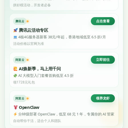
拼好模活动，开发者必备
点击查看
腾讯云
腾讯云活动专区
4核4G服务器新客 38元/年起，香港地域低至 6.5 折/月
活动价格以官网为准
立即前往
阿里云
AI焕新季，马上用千问
AI 大模型入门套餐首购低至 4.5 折
领1728元礼包
领养龙虾
阿里云
OpenClaw
分钟级部署 OpenClaw，低至 68 元 1 年，专属你的 AI 管家
自动帮你干活，适合个人和团队