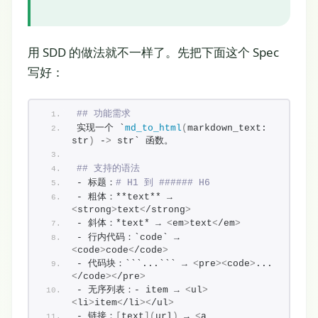
用 SDD 的做法就不一样了。先把下面这个 Spec
写好：
## 功能需求
实现一个 `
md_to_html
(
markdown_text: 
str
)
 -
>
 str` 函数。
## 支持的语法
- 标题：
# H1 到 ###### H6
- 粗体：**text** → 
<
strong
>
text
<
/strong
>
- 斜体：*text* → 
<
em
>
text
<
/em
>
- 行内代码：`code` → 
<
code
>
code
<
/code
>
- 代码块：```...``` → 
<
pre
><
code
>
...
<
/code
><
/pre
>
- 无序列表：- item → 
<
ul
>
<
li
>
item
<
/li
><
/ul
>
- 链接：
[
text
](
url
)
 → 
<
a 