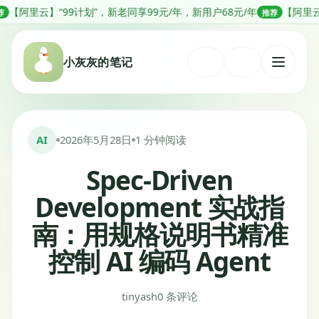
跳
“99计划”，新老同享99元/年，新用户68元/年
【阿里云】分钟级部署
推荐
转
到
小灰灰的笔记
内
打
容
开
菜
单
AI
2026年5月28日
1 分钟阅读
Spec-Driven
Development 实战指
南：用规格说明书精准
控制 AI 编码 Agent
tinyash
0 条评论