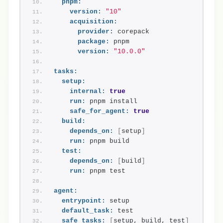
pnpm:
version:
"10"
acquisition:
provider:
 corepack
package:
 pnpm
version:
"10.0.0"
tasks:
setup:
internal:
true
run:
 pnpm install
safe_for_agent:
true
build:
depends_on:
[
setup
]
run:
 pnpm build
test:
depends_on:
[
build
]
run:
 pnpm test
agent:
entrypoint:
 setup
default_task:
 test
safe_tasks:
[
setup, build, test
]