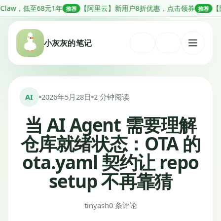
跳
1年
【阿里云】新用户8折优惠，点击领券
【阿里云】一站式轻松搭
推荐
推荐
转
到
小灰灰的笔记
内
打
容
开
菜
单
AI
2026年5月28日
2 分钟阅读
当 AI Agent 需要理解
仓库就绪状态：OTA 的
ota.yaml 契约让 repo
setup 不再靠猜
tinyash
0 条评论