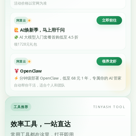
活动价格以官网为准
立即前往
阿里云
AI焕新季，马上用千问
AI 大模型入门套餐首购低至 4.5 折
领1728元礼包
领养龙虾
阿里云
OpenClaw
分钟级部署 OpenClaw，低至 68 元 1 年，专属你的 AI 管家
自动帮你干活，适合个人和团队
工具推荐
TINYASH TOOL
效率工具，一站直达
常用工具都在这里，打开即用