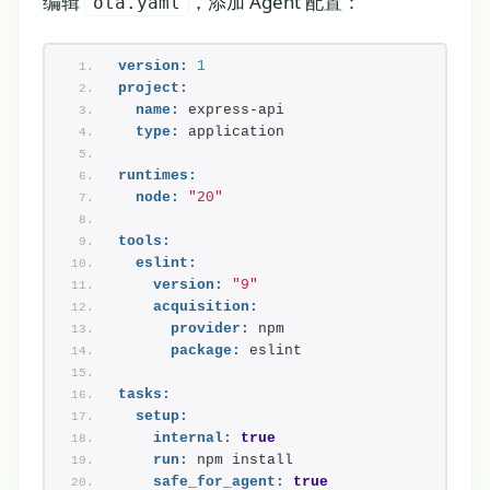
编辑
，添加 Agent 配置：
ota.yaml
version:
1
project:
name:
 express-api
type:
 application
runtimes:
node:
"20"
tools:
eslint:
version:
"9"
acquisition:
provider:
 npm
package:
 eslint
tasks:
setup:
internal:
true
run:
 npm install
safe_for_agent:
true