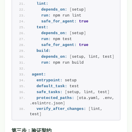
lint:
depends_on:
[
setup
]
run:
 npm run lint
safe_for_agent:
true
test:
depends_on:
[
setup
]
run:
 npm test
safe_for_agent:
true
build:
depends_on:
[
setup, lint, test
]
run:
 npm run build
agent:
entrypoint:
 setup
default_task:
 test
safe_tasks:
[
setup, lint, test
]
protected_paths:
[
ota.yaml, .env, 
.eslintrc.json
]
verify_after_changes:
[
lint, 
test
]
第三步：验证契约