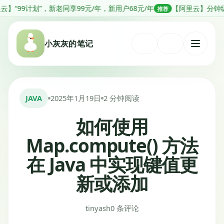
跳
”，新老同享99元/年，新用户68元/年
【阿里云】分钟级部署OpenC
推荐
转
到
小灰灰的笔记
内
打
容
开
菜
单
JAVA
2025年1月19日
2 分钟阅读
如何使用
Map.compute() 方法
在 Java 中实现键值更
新或添加
tinyash
0 条评论