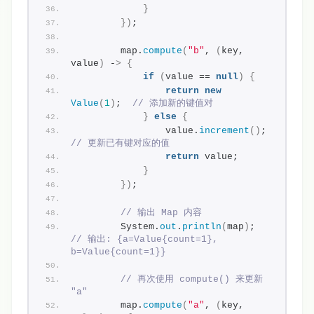
}
})
;
        map.
compute
(
"b"
, 
(
key, 
value
)
 -
>
{
if
(
value == 
null
)
{
return
new
Value
(
1
)
;  
// 添加新的键值对
}
else
{
                value.
increment
()
;  
// 更新已有键对应的值
return
 value;
}
})
;
// 输出 Map 内容
        System.
out
.
println
(
map
)
;  
// 输出: {a=Value{count=1}, 
b=Value{count=1}}
// 再次使用 compute() 来更新 
"a"
        map.
compute
(
"a"
, 
(
key, 