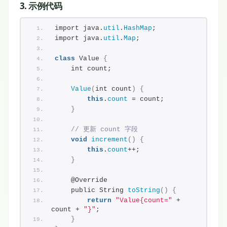
3. 示例代码
import java.
util
.
HashMap
;
import java.
util
.
Map
;
class
 Value 
{
    int count;
Value
(
int count
)
{
this
.
count
 = count;
}
// 更新 count 字段
void
increment
()
{
this
.
count
++;
}
    @Override
    public String 
toString
()
{
return
"Value{count="
 + 
count + 
"}"
;
}