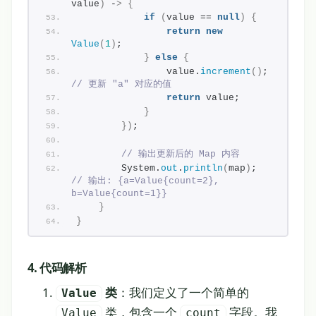
value
)
 -
>
{
if
(
value == 
null
)
{
return
new
Value
(
1
)
;
}
else
{
                value.
increment
()
;  
// 更新 "a" 对应的值
return
 value;
}
})
;
// 输出更新后的 Map 内容
        System.
out
.
println
(
map
)
;  
// 输出: {a=Value{count=2}, 
b=Value{count=1}}
}
}
4. 代码解析
类
：我们定义了一个简单的
Value
类，包含一个
字段。我
Value
count