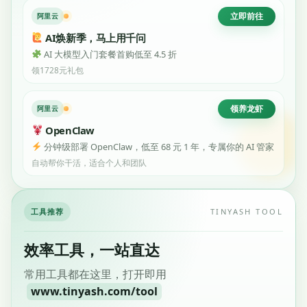
立即前往
阿里云
AI焕新季，马上用千问
AI 大模型入门套餐首购低至 4.5 折
领1728元礼包
领养龙虾
阿里云
OpenClaw
分钟级部署 OpenClaw，低至 68 元 1 年，专属你的 AI 管家
自动帮你干活，适合个人和团队
工具推荐
TINYASH TOOL
效率工具，一站直达
常用工具都在这里，打开即用
www.tinyash.com/tool