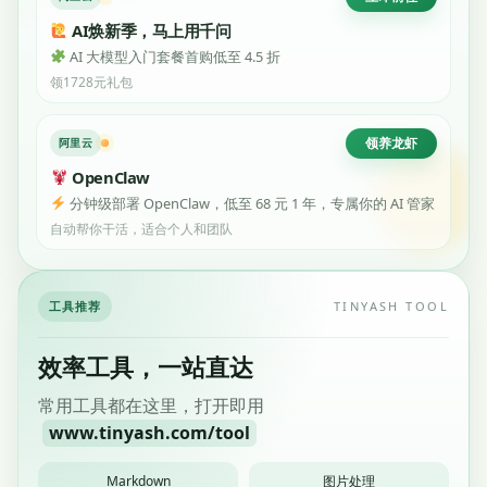
AI焕新季，马上用千问
AI 大模型入门套餐首购低至 4.5 折
领1728元礼包
领养龙虾
阿里云
OpenClaw
分钟级部署 OpenClaw，低至 68 元 1 年，专属你的 AI 管家
自动帮你干活，适合个人和团队
工具推荐
TINYASH TOOL
效率工具，一站直达
常用工具都在这里，打开即用
www.tinyash.com/tool
Markdown
图片处理