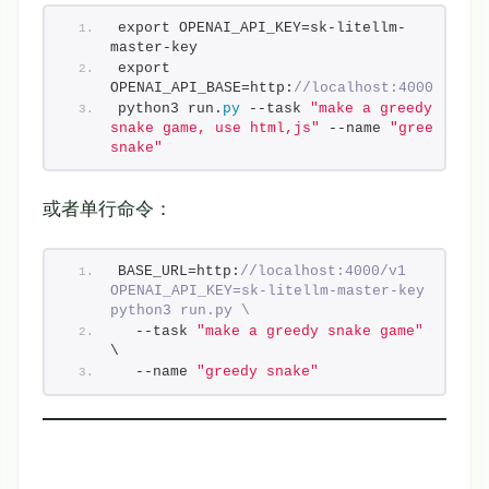
export OPENAI_API_KEY=sk-litellm-
master-key
export 
OPENAI_API_BASE=http:
//localhost:4000/v1
python3 run.
py
 --task 
"make a greedy 
snake game, use html,js"
 --name 
"greedy 
snake"
或者单行命令：
BASE_URL=http:
//localhost:4000/v1 
OPENAI_API_KEY=sk-litellm-master-key 
python3 run.py \
  --task 
"make a greedy snake game"
\
  --name 
"greedy snake"