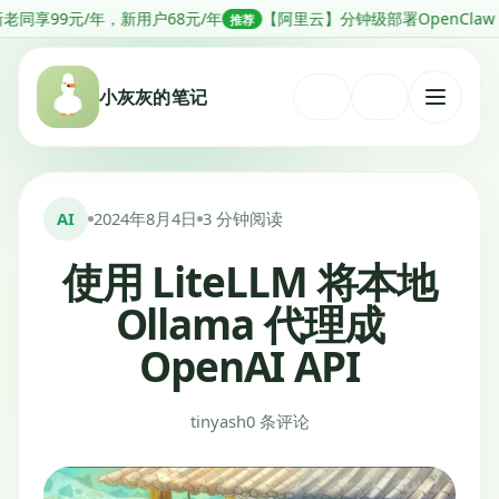
跳
新用户68元/年
【阿里云】分钟级部署OpenClaw，低至68元1年
推荐
推
转
到
小灰灰的笔记
内
打
容
开
菜
单
AI
2024年8月4日
3 分钟阅读
使用 LiteLLM 将本地
Ollama 代理成
OpenAI API
tinyash
0 条评论