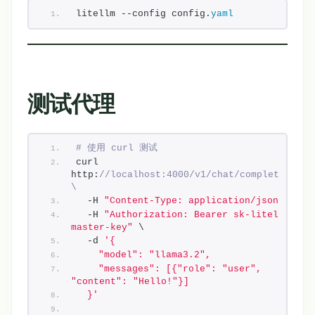
litellm --config config.
yaml
测试代理
# 使用 curl 测试
curl 
http:
//localhost:4000/v1/chat/completions 
\
  -H 
"Content-Type: application/json"
 \
  -H 
"Authorization: Bearer sk-litellm-
master-key"
 \
  -d 
'{
    "model": "llama3.2",
    "messages": [{"role": "user", 
"content": "Hello!"}]
  }'