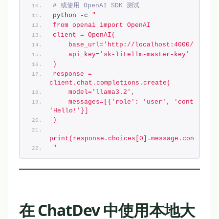
# 或使用 OpenAI SDK 测试
python -c 
"
from openai import OpenAI
client = OpenAI(
    base_url='http://localhost:4000/v1',
    api_key='sk-litellm-master-key'
)
response = 
client.chat.completions.create(
    model='llama3.2',
    messages=[{'role': 'user', 'content': 
'Hello!'}]
)
print(response.choices[0].message.content)
"
在 ChatDev 中使用本地大