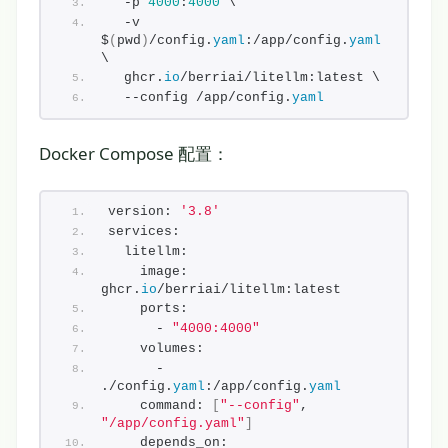
  -p 
4000
:
4000
 \
  -v 
$
(
pwd
)
/config.
yaml
:/app/config.
yaml
\
  ghcr.
io
/berriai/litellm:latest \
  --config /app/config.
yaml
Docker Compose 配置：
version: 
'3.8'
services:
  litellm:
    image: 
ghcr.
io
/berriai/litellm:latest
    ports:
      - 
"4000:4000"
    volumes:
      - 
./config.
yaml
:/app/config.
yaml
    command: 
[
"--config"
, 
"/app/config.yaml"
]
    depends_on: