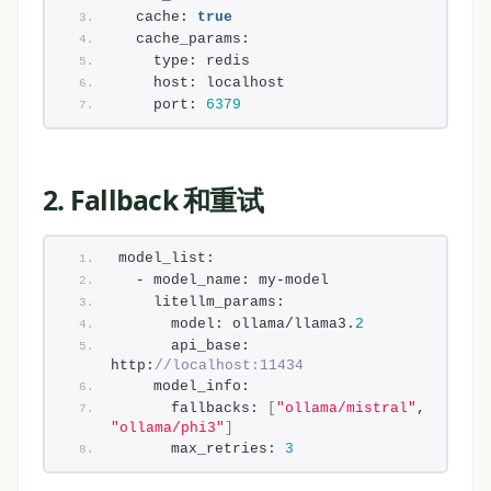
  cache: 
true
  cache_params:
    type: redis
    host: localhost
    port: 
6379
2. Fallback 和重试
model_list:
  - model_name: my-model
    litellm_params:
      model: ollama/llama3.
2
      api_base: 
http:
//localhost:11434
    model_info:
      fallbacks: 
[
"ollama/mistral"
, 
"ollama/phi3"
]
      max_retries: 
3