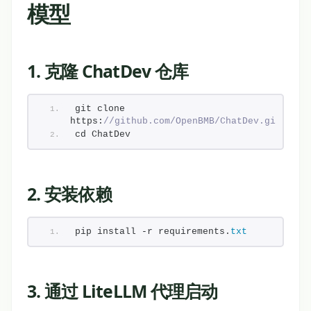
模型
1. 克隆 ChatDev 仓库
git clone 
https:
//github.com/OpenBMB/ChatDev.git
cd ChatDev
2. 安装依赖
pip install -r requirements.
txt
3. 通过 LiteLLM 代理启动