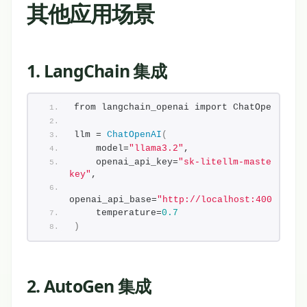
其他应用场景
1. LangChain 集成
from langchain_openai import ChatOpenAI
llm = 
ChatOpenAI
(
    model=
"llama3.2"
,
    openai_api_key=
"sk-litellm-master-
key"
,
openai_api_base=
"http://localhost:4000/v1"
,
    temperature=
0.7
)
2. AutoGen 集成