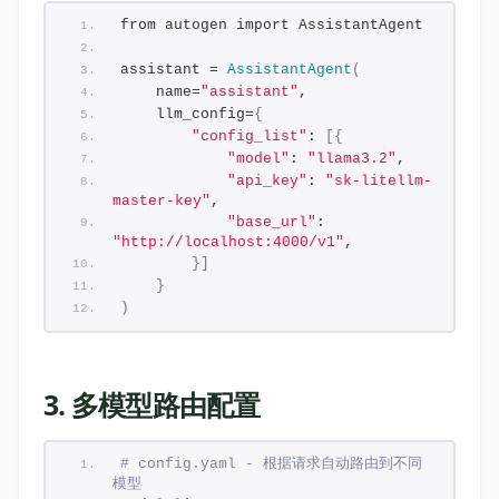
from autogen import AssistantAgent
assistant = 
AssistantAgent
(
    name=
"assistant"
,
    llm_config=
{
"config_list"
: 
[{
"model"
: 
"llama3.2"
,
"api_key"
: 
"sk-litellm-
master-key"
,
"base_url"
: 
"http://localhost:4000/v1"
,
}]
}
)
3. 多模型路由配置
# config.yaml - 根据请求自动路由到不同
模型