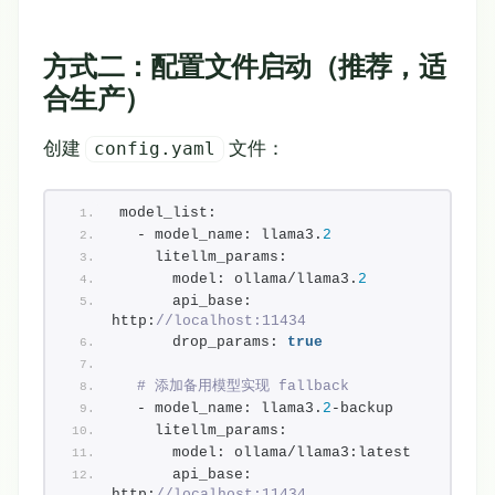
方式二：配置文件启动（推荐，适
合生产）
创建
文件：
config.yaml
model_list:
  - model_name: llama3.
2
    litellm_params:
      model: ollama/llama3.
2
      api_base: 
http:
//localhost:11434
      drop_params: 
true
# 添加备用模型实现 fallback
  - model_name: llama3.
2
-backup
    litellm_params:
      model: ollama/llama3:latest
      api_base: 
http:
//localhost:11434