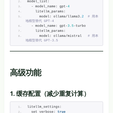
model_list:
  - model_name: gpt-
4
    litellm_params:
      model: ollama/llama3.
2
# 用本
地模型替代 GPT-4
  - model_name: gpt-
3.5
-turbo
    litellm_params:
      model: ollama/mistral   
# 用本
地模型替代 GPT-3.5
高级功能
1. 缓存配置（减少重复计算）
litellm_settings:
  set_verbose: 
true