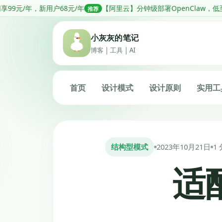
跳
元/年
【阿里云】分钟级部署OpenClaw，低至68元1年
【阿
推荐
推荐
转
到
小灰灰的笔记
内
博客 | 工具 | AI
容
首页
设计模式
设计原则
实用工
结构型模式
2023年10月21日
1
适配