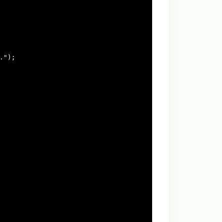
."
);
