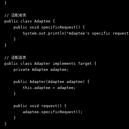
}

// 适配者类
public
class
Adaptee
 {

public
void
specificRequest()
 {

        System.out.println(
"Adaptee's specific request
    }

}

// 适配器类
public
class
Adapter
implements
Target
 {

private
 Adaptee adaptee;

public
Adapter(Adaptee adaptee)
 {

this
.adaptee = adaptee;

    }

public
void
request()
 {

        adaptee.specificRequest();

    }

}
