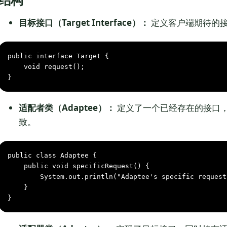
目标接口（Target Interface）：
定义客户端期待的
public
interface
Target
 {

void
request()
;

}
适配者类（Adaptee）：
定义了一个已经存在的接口
致。
public
class
Adaptee
 {

public
void
specificRequest()
 {

        System.out.println(
"Adaptee's specific request
    }

}