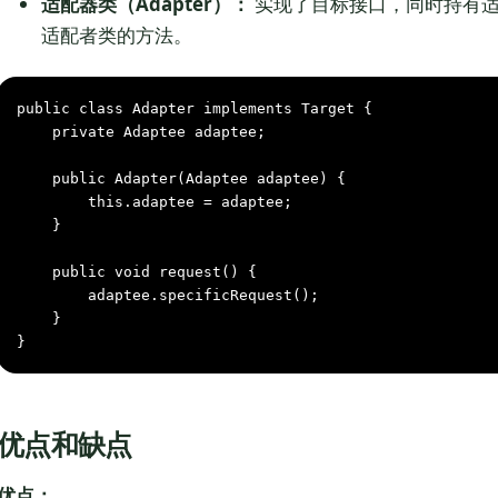
适配器类（Adapter）：
实现了目标接口，同时持有适
适配者类的方法。
public
class
Adapter
implements
Target
 {

private
 Adaptee adaptee;

public
Adapter(Adaptee adaptee)
 {

this
.adaptee = adaptee;

    }

public
void
request()
 {

        adaptee.specificRequest();

    }

}
优点和缺点
优点：