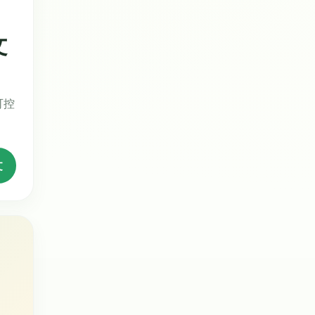
文
可控
文