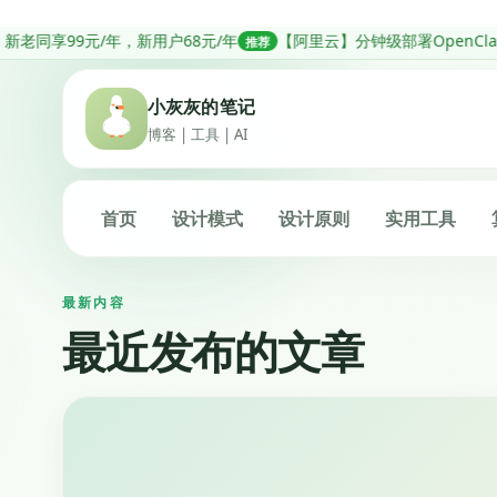
跳
元/年，新用户68元/年
【阿里云】分钟级部署OpenClaw，低至68
推荐
转
到
小灰灰的笔记
内
博客 | 工具 | AI
容
首页
设计模式
设计原则
实用工具
最新内容
最近发布的文章