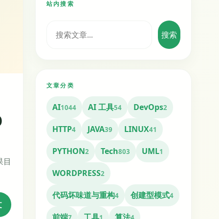
搜索
文章分类
AI
AI 工具
DevOps
1044
54
2
O
HTTP
JAVA
LINUX
4
39
41
PYTHON
Tech
UML
2
803
1
果目
WORDPRESS
2
代码坏味道与重构
创建型模式
4
4
文
前端
工具
算法
7
1
4