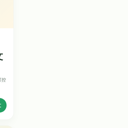
文
可控
文